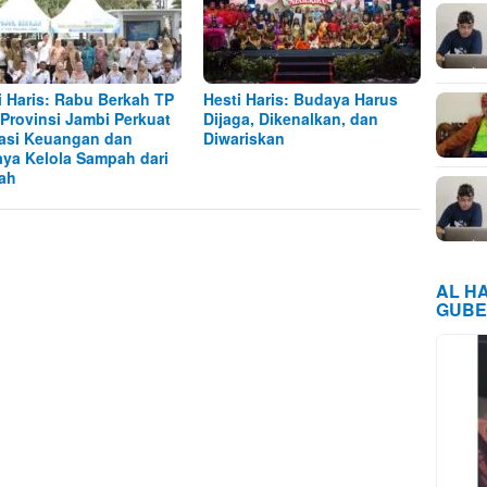
i Haris: Rabu Berkah TP
Hesti Haris: Budaya Harus
Provinsi Jambi Perkuat
Dijaga, Dikenalkan, dan
rasi Keuangan dan
Diwariskan
ya Kelola Sampah dari
ah
AL H
GUBE