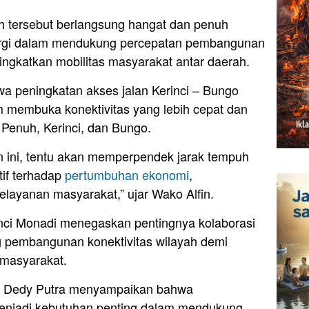
h tersebut berlangsung hangat dan penuh
ergi dalam mendukung percepatan pembangunan
ngkatkan mobilitas masyarakat antar daerah.
 peningkatan akses jalan Kerinci – Bungo
m membuka konektivitas yang lebih cepat dan
 Penuh, Kerinci, dan Bungo.
n ini, tentu akan memperpendek jarak tempuh
if terhadap
pertumbuhan ekonomi
,
elayanan masyarakat,” ujar Wako Alfin.
inci Monadi menegaskan pentingnya kolaborasi
 pembangunan konektivitas wilayah demi
masyarakat.
H. Dedy Putra menyampaikan bahwa
menjadi kebutuhan penting dalam mendukung