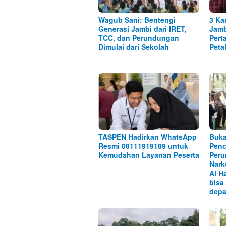
Wagub Sani: Bentengi
3 Ka
Generasi Jambi dari IRET,
Jamb
TCC, dan Perundungan
Pert
Dimulai dari Sekolah
Peta
TASPEN Hadirkan WhatsApp
Buka
Resmi 08111919189 untuk
Penc
Kemudahan Layanan Peserta
Peru
Nark
Al H
bisa
depa