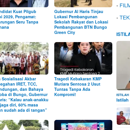
-
FIL
ndidat Kuat Pilgub
Gubernur Al Haris Tinjau
-
TEK
i 2029, Pengamat:
Lokasi Pembangunan
arungan Seru Tanpa
Sekolah Rakyat dan Lokasi
hana
Pembangunan BTN Bungo
Green City
ISTI
 Sosialisasi Akbar
Tragedi Kebakaran KMP
egahan IRET, TCC,
Mutiara Sentosa 2 Usut
ndungan, dan Bahaya
Tuntas Tanpa Ada
oba di Bungo, Gubernur
Kompromi!
ISTILA
aris: “Kalau anak-anakku
Istila
 jaga diri, 60% masa
n sudah ada di tangan”