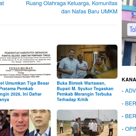
at
Ruang Olahraga Keluarga, Komunitas
dan Nafas Baru UMKM
KANA
el Umumkan Tiga Besar
Buka Bimtek Wartawan,
Pratama Pemkab
Bupati M. Syukur Tegaskan
-
ADV
ngin 2026, Ini Daftar
Pemkab Merangin Terbuka
anya
Terhadap Kritik
-
BER
-
BER
-
OPI