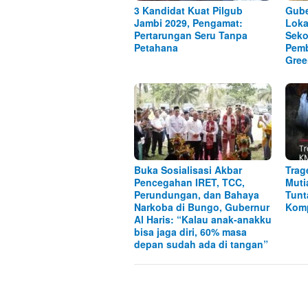
3 Kandidat Kuat Pilgub
Gube
Jambi 2029, Pengamat:
Lok
Pertarungan Seru Tanpa
Seko
Petahana
Pem
Gree
Buka Sosialisasi Akbar
Trag
Pencegahan IRET, TCC,
Muti
Perundungan, dan Bahaya
Tunt
Narkoba di Bungo, Gubernur
Kom
Al Haris: “Kalau anak-anakku
bisa jaga diri, 60% masa
depan sudah ada di tangan”