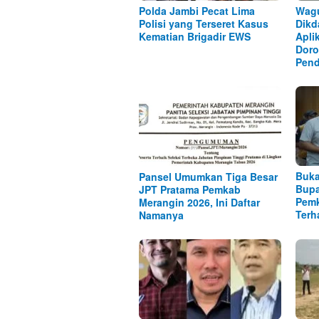
Polda Jambi Pecat Lima
Wag
Polisi yang Terseret Kasus
Dikd
Kematian Brigadir EWS
Apli
Doro
Pend
Buka
Pansel Umumkan Tiga Besar
Bupa
JPT Pratama Pemkab
Pemk
Merangin 2026, Ini Daftar
Terh
Namanya