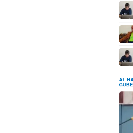
AL H
GUBE