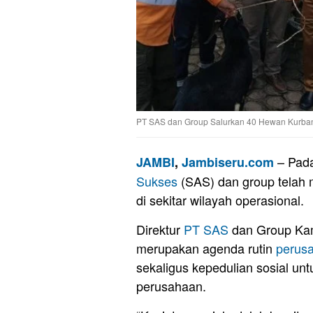
PT SAS dan Group Salurkan 40 Hewan Kurban 
– Pada
JAMBI
,
Jambiseru.com
Sukses
(SAS) dan group telah 
di sekitar wilayah operasional.
Direktur
PT SAS
dan Group Kam
merupakan agenda rutin
perus
sekaligus kepedulian sosial unt
perusahaan.