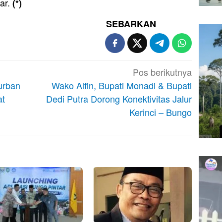
ar.
(*)
SEBARKAN
Pos berikutnya
urban
Wako Alfin, Bupati Monadi & Bupati
at
Dedi Putra Dorong Konektivitas Jalur
Kerinci – Bungo