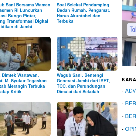
ub Sani Bersama Wamen
Soal Seleksi Pendamping
asmen RI Luncurkan
Bedah Rumah. Pengamat:
kasi Bungo Pintar,
Harus Akuntabel dan
ng Transformasi Digital
Terbuka
idikan di Jambi
 Bimtek Wartawan,
Wagub Sani: Bentengi
KANA
ti M. Syukur Tegaskan
Generasi Jambi dari IRET,
ab Merangin Terbuka
TCC, dan Perundungan
-
ADV
adap Kritik
Dimulai dari Sekolah
-
BER
-
BER
-
OPI