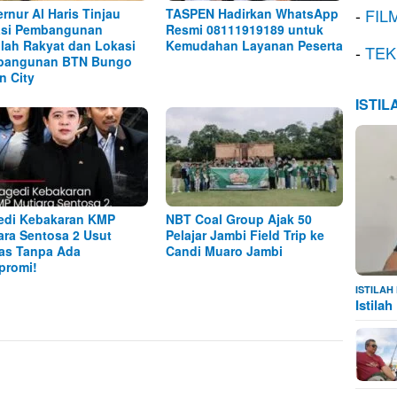
-
FIL
rnur Al Haris Tinjau
TASPEN Hadirkan WhatsApp
asi Pembangunan
Resmi 08111919189 untuk
lah Rakyat dan Lokasi
Kemudahan Layanan Peserta
-
TEK
bangunan BTN Bungo
n City
ISTI
edi Kebakaran KMP
NBT Coal Group Ajak 50
ara Sentosa 2 Usut
Pelajar Jambi Field Trip ke
as Tanpa Ada
Candi Muaro Jambi
promi!
ISTILA
Istila