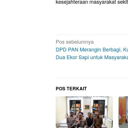
kesejahteraan masyarakat sekit
Navigasi
Pos sebelumnya
pos
DPD PAN Merangin Berbagi, K
Dua Ekor Sapi untuk Masyarak
POS TERKAIT