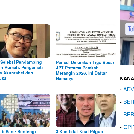
 Seleksi Pendamping
Pansel Umumkan Tiga Besar
h Rumah. Pengamat:
JPT Pratama Pemkab
s Akuntabel dan
Merangin 2026, Ini Daftar
KANA
uka
Namanya
-
ADV
-
BER
-
BER
-
OPI
b Sani: Bentengi
3 Kandidat Kuat Pilgub