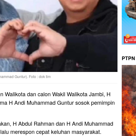
PTPN 
mmad Guntur). Foto : dok tim
n Walikota dan calon Wakil Walikota Jambi, H
ama H Andi Muhammad Guntur sosok pemimpin
takan, H Abdul Rahman dan H Andi Muhammad
lalu merespon cepat keluhan masyarakat.