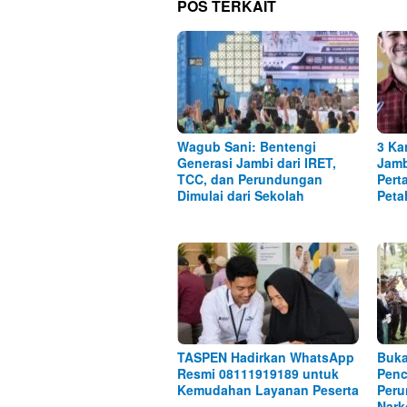
POS TERKAIT
Wagub Sani: Bentengi
3 Ka
Generasi Jambi dari IRET,
Jamb
TCC, dan Perundungan
Pert
Dimulai dari Sekolah
Peta
TASPEN Hadirkan WhatsApp
Buka
Resmi 08111919189 untuk
Penc
Kemudahan Layanan Peserta
Peru
Nark