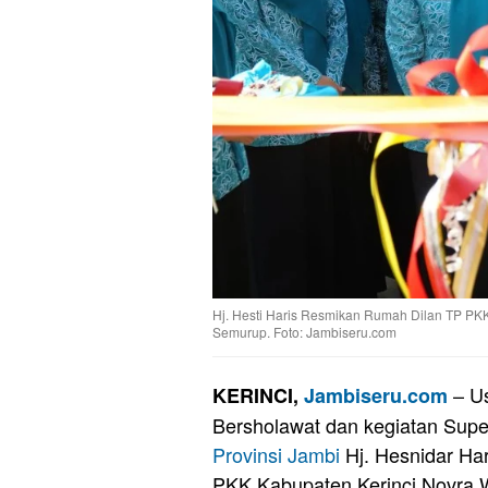
Hj. Hesti Haris Resmikan Rumah Dilan TP PK
Semurup. Foto: Jambiseru.com
– Us
KERINCI,
Jambiseru.com
Bersholawat dan kegiatan Supe
Provinsi Jambi
Hj. Hesnidar Har
PKK Kabupaten Kerinci Novra 