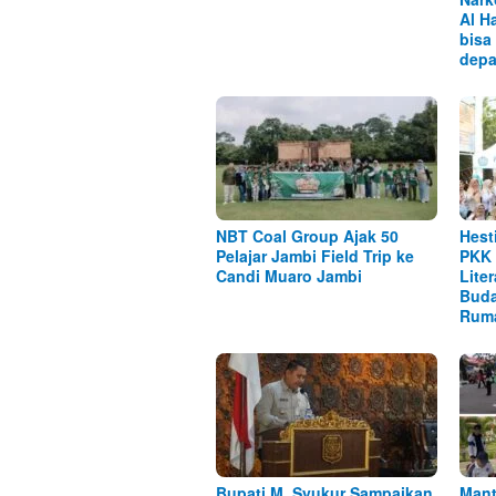
Al H
bisa
depa
NBT Coal Group Ajak 50
Hest
Pelajar Jambi Field Trip ke
PKK 
Candi Muaro Jambi
Lite
Buda
Rum
Bupati M. Syukur Sampaikan
Mant