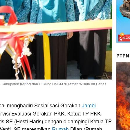
PTPN 
K Kabupaten Kerinci dan Dukung UMKM di Taman Wisata Air Panas
ai menghadiri Sosialisasi Gerakan
Jambi
rvisi Evaluasi Gerakan PKK, Ketua TP PKK
is SE (Hesti Haris) dengan didampingi Ketua TP
Wenti, SE meresmikan
Rumah
Dilan (Rumah