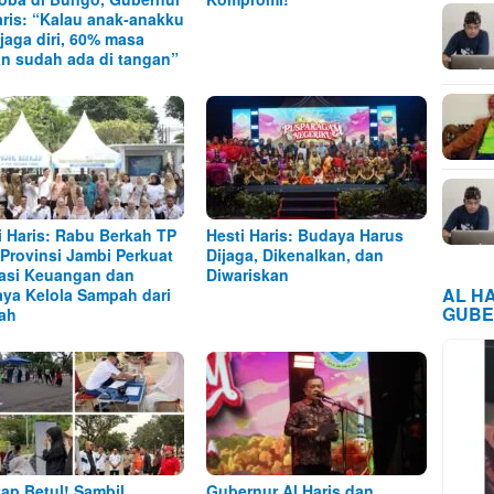
aris: “Kalau anak-anakku
 jaga diri, 60% masa
n sudah ada di tangan”
i Haris: Rabu Berkah TP
Hesti Haris: Budaya Harus
Provinsi Jambi Perkuat
Dijaga, Dikenalkan, dan
rasi Keuangan dan
Diwariskan
AL H
ya Kelola Sampah dari
GUBE
ah
ap Betul! Sambil
Gubernur Al Haris dan