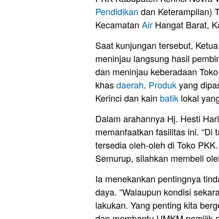
Pendidikan
dan Keterampilan) 
Kecamatan
Air
Hangat Barat, Ka
Saat kunjungan tersebut, Ketu
meninjau langsung hasil pemb
dan meninjau keberadaan Toko
khas
daerah
.
Produk
yang dipa
Kerinci dan kain
batik
lokal yang
Dalam arahannya Hj. Hesti Har
memanfaatkan fasilitas ini. “Di
tersedia oleh-oleh di Toko PKK
Semurup, silahkan membeli oleh-o
Ia menekankan pentingnya tin
daya. “Walaupun kondisi sekar
lakukan. Yang penting kita ber
dan membantu UMKM pemilik 