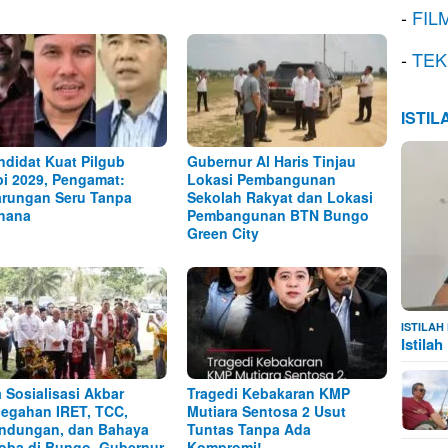
-
FIL
-
TEK
ISTI
ndidat Kuat Pilgub
Gubernur Al Haris Tinjau
i 2029, Pengamat:
Lokasi Pembangunan
arungan Seru Tanpa
Sekolah Rakyat dan Lokasi
hana
Pembangunan BTN Bungo
Green City
ISTILA
Istila
 Sosialisasi Akbar
Tragedi Kebakaran KMP
egahan IRET, TCC,
Mutiara Sentosa 2 Usut
ndungan, dan Bahaya
Tuntas Tanpa Ada
oba di Bungo, Gubernur
Kompromi!