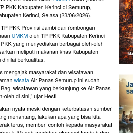
TP PKK Kabupaten Kerinci di Semurup,
bupaten Kerinci, Selasa (23/06/2026).
a TP PKK Provinsi Jambi dan rombongan
inaan
UMKM
oleh TP PKK Kabupaten Kerinci
 PKK yang menyediakan berbagai oleh-oleh
sarkan meliputi makanan khas Kabupaten
 dinilai berkualitas.
is mengajak masyarakat dan wisatawan
 taman
wisata
Air Panas Semurup ini sudah
. Bagi wisatawan yang berkunjung ke Air Panas
leh di sini,” ujar Hesti.
dakan nyata meski dengan keterbatasan sumber
ang menantang, lakukan apa yang bisa kita
gerak terus, memberi contoh kepada masyarakat
produk. Mudah-mudahan ekonomi tumbuh dan