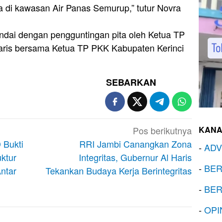
a di kawasan Air Panas Semurup,” tutur Novra
andai dengan pengguntingan pita oleh Ketua TP
Haris bersama Ketua TP PKK Kabupaten Kerinci
SEBARKAN
KANA
Pos berikutnya
 Bukti
RRI Jambi Canangkan Zona
-
ADV
ktur
Integritas, Gubernur Al Haris
-
BER
ntar
Tekankan Budaya Kerja Berintegritas
-
BER
-
OPI