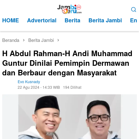
Loncat
Menu
ke
Mobile
HOME
Advertorial
Berita
Berita Jambi
Ent
konten
Beranda
Berita Jambi
H Abdul Rahman-H Andi Muhammad
Guntur Dinilai Pemimpin Dermawan
dan Berbaur dengan Masyarakat
Evo Kusnady
22 Agu 2024 - 14:33 WIB
194 Dilihat