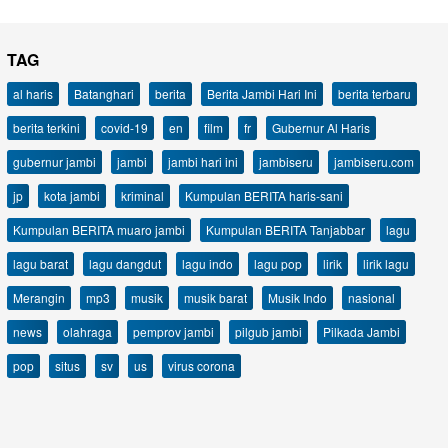
TAG
al haris
Batanghari
berita
Berita Jambi Hari Ini
berita terbaru
berita terkini
covid-19
en
film
fr
Gubernur Al Haris
gubernur jambi
jambi
jambi hari ini
jambiseru
jambiseru.com
jp
kota jambi
kriminal
Kumpulan BERITA haris-sani
Kumpulan BERITA muaro jambi
Kumpulan BERITA Tanjabbar
lagu
lagu barat
lagu dangdut
lagu indo
lagu pop
lirik
lirik lagu
Merangin
mp3
musik
musik barat
Musik Indo
nasional
news
olahraga
pemprov jambi
pilgub jambi
Pilkada Jambi
pop
situs
sv
us
virus corona