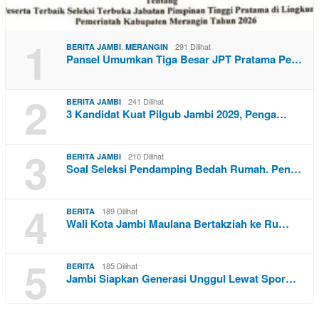
1
,
291 Dilihat
BERITA JAMBI
MERANGIN
Pansel Umumkan Tiga Besar JPT Pratama Pe…
2
241 Dilihat
BERITA JAMBI
3 Kandidat Kuat Pilgub Jambi 2029, Penga…
3
210 Dilihat
BERITA JAMBI
Soal Seleksi Pendamping Bedah Rumah. Pen…
4
189 Dilihat
BERITA
Wali Kota Jambi Maulana Bertakziah ke Ru…
5
185 Dilihat
BERITA
Jambi Siapkan Generasi Unggul Lewat Spor…