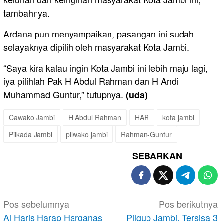
tambahnya.
Ardana pun menyampaikan, pasangan ini sudah
selayaknya dipilih oleh masyarakat Kota Jambi.
“Saya kira kalau ingin Kota Jambi ini lebih maju lagi,
iya pilihlah Pak H Abdul Rahman dan H Andi
Muhammad Guntur,” tutupnya.
(uda)
Cawako Jambi
H Abdul Rahman
HAR
kota jambi
Pilkada Jambi
pilwako jambi
Rahman-Guntur
SEBARKAN
Navigasi
Pos sebelumnya
Pos berikutnya
pos
Al Haris Harap Harganas
Pilgub Jambi, Tersisa 3