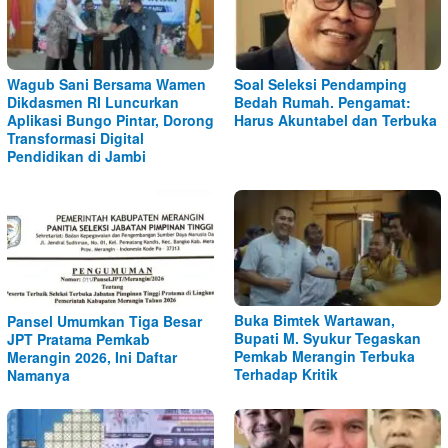
Wagub Sani Bersama Wamen
Soal Seleksi Pendamping
Dikdasmen RI Luncurkan
Bedah Rumah. Pengamat:
Aplikasi Bungo Pintar, Dorong
Harus Akuntabel dan Terbuka
Transformasi Digital
Pendidikan di Jambi
Buka Bimtek Wartawan,
Pansel Umumkan Tiga Besar
Bupati M. Syukur Tegaskan
JPT Pratama Pemkab
Pemkab Merangin Terbuka
Merangin 2026, Ini Daftar
Terhadap Kritik
Namanya