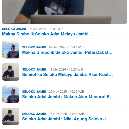
05 Jun 2026 - 16:51 WIB
SELOKO JAMBI
Makna Simbolik Seloko Adat Melayu Jambi …
02 Jun 2026 - 13:47 WIB
SELOKO JAMBI
Makna Simbolik Seloko Jambi: Petai Dak B…
19 Mei 2026 - 16:20 WIB
SELOKO JAMBI
Semiotika Seloko Melayu Jambi: Akar Kuat…
20 Nov 2025 - 19:39 WIB
SELOKO JAMBI
Seloko Adat Jambi : Makna Akar Menurut E…
16 Nov 2025 - 14:41 WIB
SELOKO JAMBI
Seloko Adat Jambi : Nilai Agung Seloko J…