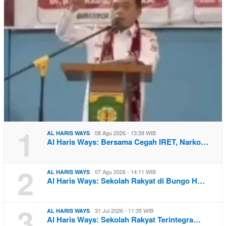
1
08 Agu 2026 - 13:39 WIB
AL HARIS WAYS
Al Haris Ways: Bersama Cegah IRET, Narko…
2
07 Agu 2026 - 14:11 WIB
AL HARIS WAYS
Al Haris Ways: Sekolah Rakyat di Bungo H…
3
31 Jul 2026 - 11:35 WIB
AL HARIS WAYS
Al Haris Ways: Sekolah Rakyat Terintegra…