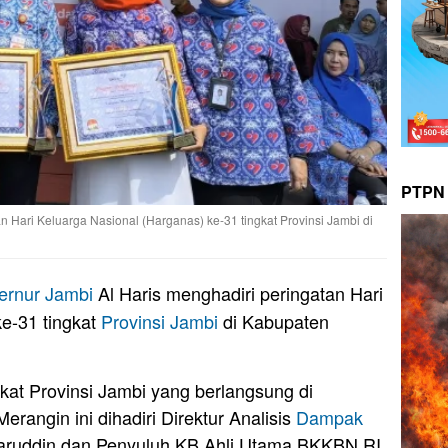
PTPN 
n Hari Keluarga Nasional (Harganas) ke-31 tingkat Provinsi Jambi di
ernur Jambi
Al Haris menghadiri peringatan Hari
e-31 tingkat
Provinsi Jambi
di Kabupaten
kat Provinsi Jambi yang berlangsung di
rangin ini dihadiri Direktur Analisis
Dampak
ruddin dan Penyuluh KB Ahli Utama BKKBN RI,