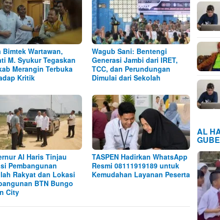
 Bimtek Wartawan,
Wagub Sani: Bentengi
ti M. Syukur Tegaskan
Generasi Jambi dari IRET,
ab Merangin Terbuka
TCC, dan Perundungan
adap Kritik
Dimulai dari Sekolah
AL H
GUBE
rnur Al Haris Tinjau
TASPEN Hadirkan WhatsApp
asi Pembangunan
Resmi 08111919189 untuk
lah Rakyat dan Lokasi
Kemudahan Layanan Peserta
bangunan BTN Bungo
n City