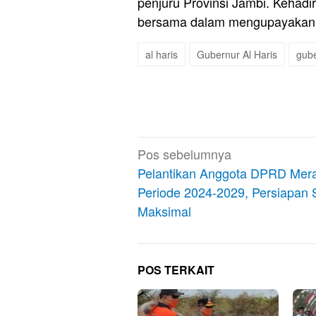
penjuru Provinsi Jambi. Kehad
bersama dalam mengupayakan ke
al haris
Gubernur Al Haris
gube
Navigasi
Pos sebelumnya
pos
Pelantikan Anggota DPRD Mer
Periode 2024-2029, Persiapan
Maksimal
POS TERKAIT