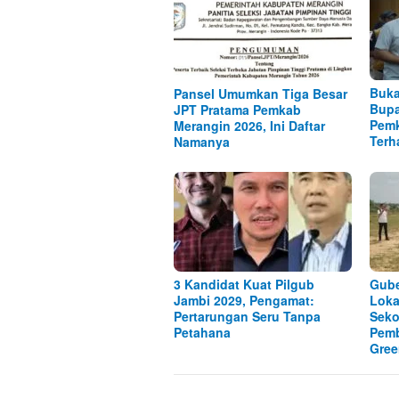
Buka
Pansel Umumkan Tiga Besar
Bupa
JPT Pratama Pemkab
Pemk
Merangin 2026, Ini Daftar
Terh
Namanya
3 Kandidat Kuat Pilgub
Gube
Jambi 2029, Pengamat:
Lok
Pertarungan Seru Tanpa
Seko
Petahana
Pem
Gree