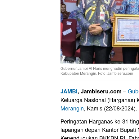
Gubernur Jambi Al Haris menghadiri peringata
Kabupaten Merangin. Foto: Jambiseru.com
–
Gub
JAMBI
, Jambiseru.com
Keluarga Nasional (Harganas) k
Merangin
, Kamis (22/08/2024).
Peringatan Harganas ke-31 ting
lapangan depan Kantor Bupati Me
Kependudukan BKKBN RI, Faha