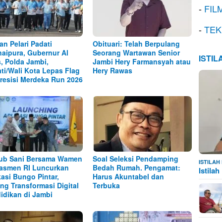
-
FIL
-
TEK
an Pelari Padati
Obituari: Telah Berpulang
naipura, Gubernur Al
Seorang Wartawan Senior
ISTI
s, Polda Jambi,
Jambi Hery Farmansyah atau
ti/Wali Kota Lepas Flag
Hery Rawas
Presisi Merdeka Run 2026
ub Sani Bersama Wamen
Soal Seleksi Pendamping
ISTILA
asmen RI Luncurkan
Bedah Rumah. Pengamat:
Istila
kasi Bungo Pintar,
Harus Akuntabel dan
ng Transformasi Digital
Terbuka
idikan di Jambi