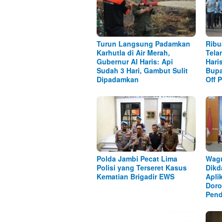
Turun Langsung Padamkan
Ribu
Karhutla di Air Merah,
Tela
Gubernur Al Haris: Api
Hari
Sudah 3 Hari, Gambut Sulit
Bupa
Dipadamkan
Off 
Polda Jambi Pecat Lima
Wag
Polisi yang Terseret Kasus
Dikd
Kematian Brigadir EWS
Apli
Doro
Pend