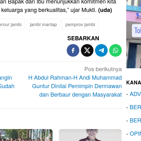
iran Bapak dan Ibu menunjukkan komitmen kita
luarga yang berkualitas,” ujar Mukti.
(uda)
rnur jambi
jambi mantap
pemprov jambi
SEBARKAN
Pos berikutnya
angin
H Abdul Rahman-H Andi Muhammad
KANA
 Sudah
Guntur Dinilai Pemimpin Dermawan
-
ADV
dan Berbaur dengan Masyarakat
-
BER
-
BER
-
OPI