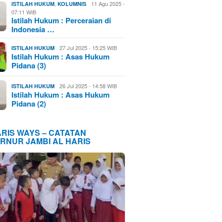
,
11 Agu 2025 -
ISTILAH HUKUM
KOLUMNIS
07:11 WIB
Istilah Hukum : Perceraian di
Indonesia …
27 Jul 2025 - 15:25 WIB
ISTILAH HUKUM
Istilah Hukum : Asas Hukum
Pidana (3)
26 Jul 2025 - 14:58 WIB
ISTILAH HUKUM
Istilah Hukum : Asas Hukum
Pidana (2)
ARIS WAYS – CATATAN
RNUR JAMBI AL HARIS