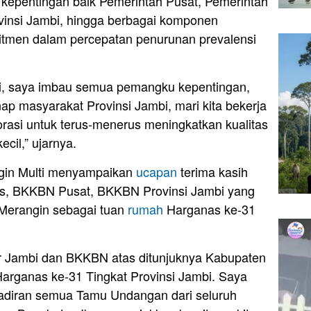
kepentingan baik Pemerintah Pusat, Pemerintah
insi Jambi, hingga berbagai komponen
itmen dalam percepatan penurunan prevalensi
ni, saya imbau semua pemangku kepentingan,
nap masyarakat Provinsi Jambi, mari kita bekerja
orasi untuk terus-menerus meningkatkan kualitas
ecil,” ujarnya.
ngin Multi menyampaikan
ucapan
terima kasih
is, BKKBN Pusat, BKKBN Provinsi Jambi yang
Merangin sebagai tuan
rumah
Harganas ke-31
r Jambi dan BKKBN atas ditunjuknya Kabupaten
arganas ke-31 Tingkat Provinsi Jambi. Saya
hadiran semua Tamu Undangan dari seluruh