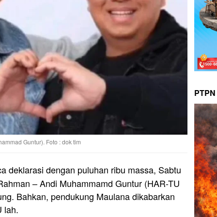
PTPN 
mmad Guntur). Foto : dok tim
a deklarasi dengan puluhan ribu massa, Sabtu
ul Rahman – Andi Muhammamd Guntur (HAR-TU
ukung. Bahkan, pendukung Maulana dikabarkan
 lah.