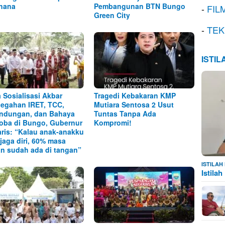
hana
Pembangunan BTN Bungo
-
FIL
Green City
-
TEK
ISTI
 Sosialisasi Akbar
Tragedi Kebakaran KMP
egahan IRET, TCC,
Mutiara Sentosa 2 Usut
ndungan, dan Bahaya
Tuntas Tanpa Ada
oba di Bungo, Gubernur
Kompromi!
aris: “Kalau anak-anakku
 jaga diri, 60% masa
n sudah ada di tangan”
ISTILA
Istila