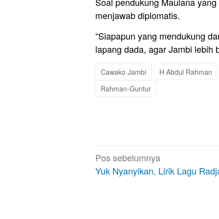
Soal pendukung Maulana yang 
menjawab diplomatis.
“Siapapun yang mendukung dan
lapang dada, agar Jambi lebih b
Cawako Jambi
H Abdul Rahman
Rahman-Guntur
Navigasi
Pos sebelumnya
pos
Yuk Nyanyikan, Lirik Lagu Radja 