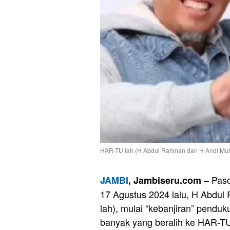
HAR-TU lah (H Abdul Rahman dan H Andi Muha
– Pasc
JAMBI
, Jambiseru.com
17 Agustus 2024 lalu, H Abd
lah), mulai “kebanjiran” pend
banyak yang beralih ke HAR-TU