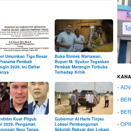
el Umumkan Tiga Besar
Buka Bimtek Wartawan,
Pratama Pemkab
Bupati M. Syukur Tegaskan
ngin 2026, Ini Daftar
Pemkab Merangin Terbuka
anya
Terhadap Kritik
KANA
-
ADV
-
BER
-
BER
ndidat Kuat Pilgub
Gubernur Al Haris Tinjau
-
OPI
i 2029, Pengamat:
Lokasi Pembangunan
arungan Seru Tanpa
Sekolah Rakyat dan Lokasi