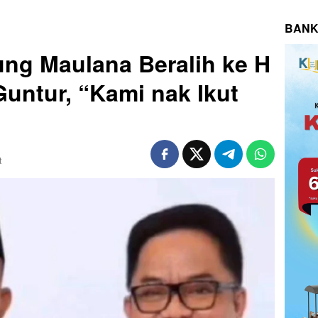
BANK
ng Maulana Beralih ke H
ntur, “Kami nak Ikut
t