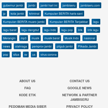
gubernur jambi
jambi
jambi hari ini
jambiseru
jambiseru.com
jp
kota jambi
kriminal
Kumpulan BERITA haris-sani
Kumpulan BERITA muaro jambi
Kumpulan BERITA Tanjabbar
lagu
lagu barat
lagu dangdut
lagu indo
lagu pop
lirik
lirik lagu
Merangin
mp3
musik
musik barat
Musik Indo
nasional
news
olahraga
pemprov jambi
pilgub jambi
Pilkada Jambi
pop
situs
sv
us
virus corona
ABOUT US
CONTACT US
FAQ
GOOGLE NEWS
KODE ETIK
NETWORK & PARTNER
JAMBISERU
PEDOMAN MEDIA SIBER
PRIVACY POLICY