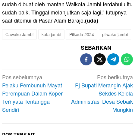
sudah dibuat oleh mantan Waikota Jambi terdahulu itu
sudah baik. Tinggal melanjutkan saja lagi,” tutupnya
saat ditemui di Pasar Alam Barajo.
(uda)
Cawako Jambi
kota jambi
Pilkada 2024
pilwako jambi
SEBARKAN
Navigasi
Pos sebelumnya
Pos berikutnya
pos
Pelaku Pembunuh Mayat
Pj Bupati Merangin Ajak
Perempuan Dalam Koper
Sekdes Kelola
Ternyata Tentangga
Administrasi Desa Sebaik
Sendiri
Mungkin
POS TERKAIT