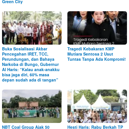
Green City
Buka Sosialisasi Akbar
Tragedi Kebakaran KMP
Pencegahan IRET, TCC,
Mutiara Sentosa 2 Usut
Perundungan, dan Bahaya
Tuntas Tanpa Ada Kompromi!
Narkoba di Bungo, Gubernur
Al Haris: “Kalau anak-anakku
bisa jaga diri, 60% masa
depan sudah ada di tangan”
NBT Coal Group Ajak 50
Hesti Haris: Rabu Berkah TP