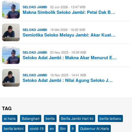
02 Jun 2026 - 13:47 WIB
SELOKO JAMBI
Makna Simbolik Seloko Jambi: Petai Dak B…
19 Mei 2026 - 16:20 WIB
SELOKO JAMBI
Semiotika Seloko Melayu Jambi: Akar Kuat…
20 Nov 2025 - 19:39 WIB
SELOKO JAMBI
Seloko Adat Jambi : Makna Akar Menurut E…
16 Nov 2025 - 14:41 WIB
SELOKO JAMBI
Seloko Adat Jambi : Nilai Agung Seloko J…
TAG
al haris
Batanghari
berita
Berita Jambi Hari Ini
berita terbaru
berita terkini
covid-19
en
film
fr
Gubernur Al Haris