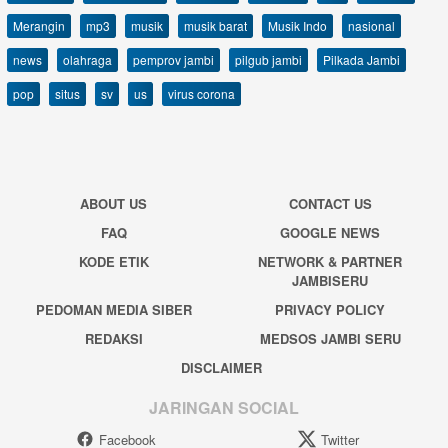
Merangin
mp3
musik
musik barat
Musik Indo
nasional
news
olahraga
pemprov jambi
pilgub jambi
Pilkada Jambi
pop
situs
sv
us
virus corona
ABOUT US
CONTACT US
FAQ
GOOGLE NEWS
KODE ETIK
NETWORK & PARTNER
JAMBISERU
PEDOMAN MEDIA SIBER
PRIVACY POLICY
REDAKSI
MEDSOS JAMBI SERU
DISCLAIMER
JARINGAN SOCIAL
Facebook
Twitter