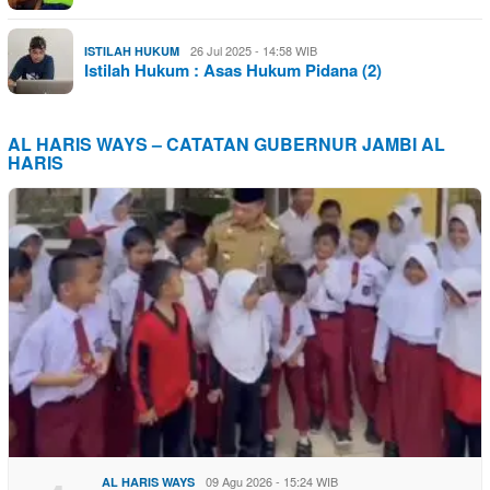
26 Jul 2025 - 14:58 WIB
ISTILAH HUKUM
Istilah Hukum : Asas Hukum Pidana (2)
AL HARIS WAYS – CATATAN GUBERNUR JAMBI AL
HARIS
09 Agu 2026 - 15:24 WIB
AL HARIS WAYS