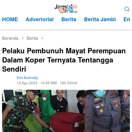
Loncat
Menu
ke
Mobile
HOME
Advertorial
Berita
Berita Jambi
Ent
konten
Beranda
Berita
Pelaku Pembunuh Mayat Perempuan
Dalam Koper Ternyata Tentangga
Sendiri
Evo Kusnady
19 Agu 2024 - 16:49 WIB
180 Dilihat