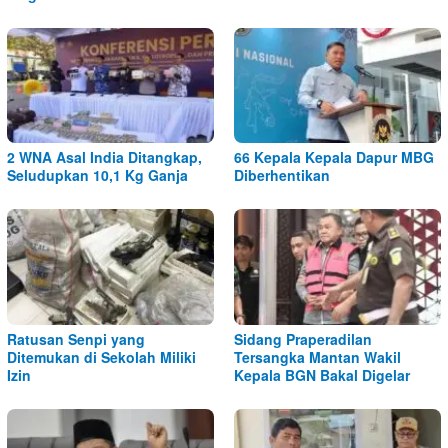
2 WNA Asal India Ditangkap,
66 Kepala Kepala Dapur MBG
Seludupkan 10,1 Kg Ganja
Diberhentikan
Ratusan Senpi yang
Sidang Praperadilan
Ditemukan di Sekolah Miliki
Tersangka Mantan Wakil
Izin
Kepala BGN Bakal Digelar