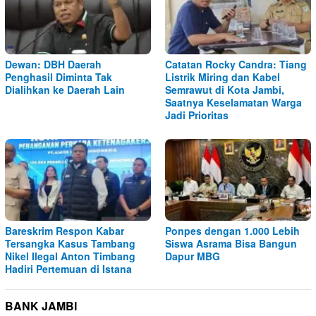
Dewan: DBH Daerah
Catatan Rocky Candra: Tiang
Penghasil Diminta Tak
Listrik Miring dan Kabel
Dialihkan ke Daerah Lain
Semrawut di Kota Jambi,
Saatnya Keselamatan Warga
Jadi Prioritas
Bareskrim Respon Kabar
Ponpes dengan 1.000 Lebih
Tersangka Kasus Tambang
Siswa Asrama Bisa Bangun
Nikel Ilegal Anton Timbang
Dapur MBG
Hadiri Pertemuan di Istana
BANK JAMBI