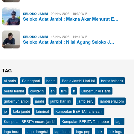
20 Nov 2025 - 19:39 WIB
SELOKO JAMBI
Seloko Adat Jambi : Makna Akar Menurut E…
16 Nov 2025 - 14:41 WIB
SELOKO JAMBI
Seloko Adat Jambi : Nilai Agung Seloko J…
TAG
al haris
Batanghari
berita
Berita Jambi Hari Ini
berita terbaru
berita terkini
covid-19
en
film
fr
Gubernur Al Haris
gubernur jambi
jambi
jambi hari ini
jambiseru
jambiseru.com
jp
kota jambi
kriminal
Kumpulan BERITA haris-sani
Kumpulan BERITA muaro jambi
Kumpulan BERITA Tanjabbar
lagu
lagu barat
lagu dangdut
lagu indo
lagu pop
lirik
lirik lagu