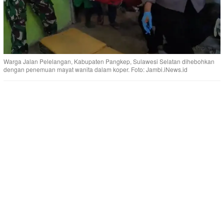
Warga Jalan Pelelangan, Kabupaten Pangkep, Sulawesi Selatan dihebohkan
dengan penemuan mayat wanita dalam koper. Foto: Jambi.iNews.id