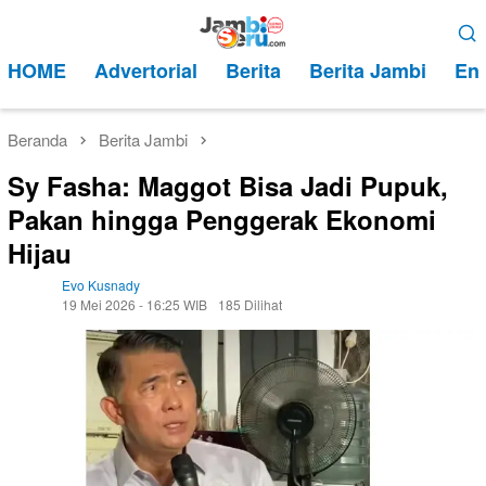
Loncat
Menu
ke
Mobile
HOME
Advertorial
Berita
Berita Jambi
Ent
konten
Beranda
Berita Jambi
Sy Fasha: Maggot Bisa Jadi Pupuk,
Pakan hingga Penggerak Ekonomi
Hijau
Evo Kusnady
19 Mei 2026 - 16:25 WIB
185 Dilihat