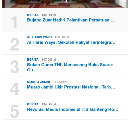
1
180 Dilihat
BERITA
Bujang Zuar Hadiri Pelantikan Persatuan …
2
159 Dilihat
AL HARIS WAYS
Al Haris Ways: Sekolah Rakyat Terintegra…
3
147 Dilihat
BERITA
Bukan Cuma TNI! Mensesneg Buka Suara:
Gu…
4
141 Dilihat
MUARO JAMBI
Muaro Jambi Ukir Prestasi Nasional, Terb…
5
134 Dilihat
BERITA
Revolusi Medis Indonesia! ITB Ganteng Ro…