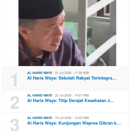
1
31 Jul 2026 - 11:35 WIB
AL HARIS WAYS
Al Haris Ways: Sekolah Rakyat Terintegra…
2
22 Jul 2026 - 14:07 WIB
AL HARIS WAYS
Al Haris Ways: Titip Derajat Kesehatan J…
3
19 Jul 2026 - 13:03 WIB
AL HARIS WAYS
Al Haris Ways: Kunjungan Wapres Gibran k…