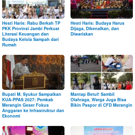
Hesti Haris: Rabu Berkah TP
Hesti Haris: Budaya Harus
PKK Provinsi Jambi Perkuat
Dijaga, Dikenalkan, dan
Literasi Keuangan dan
Diwariskan
Budaya Kelola Sampah dari
Rumah
Bupati M. Syukur Sampaikan
Mantap Betul! Sambil
KUA-PPAS 2027: Pemkab
Olahraga, Warga Juga Bisa
Merangin Geser Fokus
Bikin Paspor di CFD Merangin
Anggaran ke Infrastruktur dan
Ekonomi