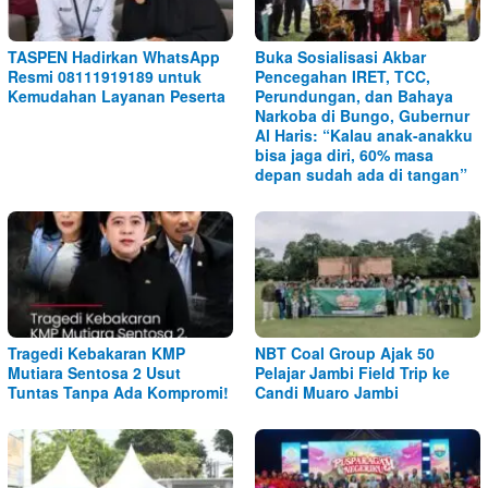
TASPEN Hadirkan WhatsApp
Buka Sosialisasi Akbar
Resmi 08111919189 untuk
Pencegahan IRET, TCC,
Kemudahan Layanan Peserta
Perundungan, dan Bahaya
Narkoba di Bungo, Gubernur
Al Haris: “Kalau anak-anakku
bisa jaga diri, 60% masa
depan sudah ada di tangan”
Tragedi Kebakaran KMP
NBT Coal Group Ajak 50
Mutiara Sentosa 2 Usut
Pelajar Jambi Field Trip ke
Tuntas Tanpa Ada Kompromi!
Candi Muaro Jambi