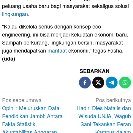
peluang usaha baru bagi masyarakat sekaligus solusi
lingkungan
.
“Kalau dikelola serius dengan konsep eco-
engineering, ini bisa menjadi kekuatan ekonomi baru.
Sampah berkurang, lingkungan bersih, masyarakat
juga mendapatkan
manfaat
ekonomi,” tegas Fasha.
(uda)
SEBARKAN
Navigasi
Pos sebelumnya
Pos berikutnya
pos
Opini : Meluruskan Data
Hadiri Dies Natalis dan
Pendidikan Jambi: Antara
Wisuda UNJA, Wagub
Fakta Statistik,
Sani Tekankan Peran
Akuntabilitas Anggaran,
Kampus dalam