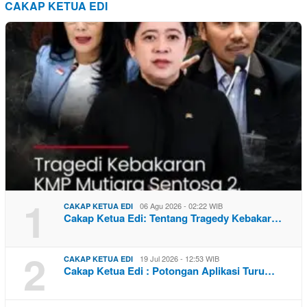
CAKAP KETUA EDI
1
06 Agu 2026 - 02:22 WIB
CAKAP KETUA EDI
Cakap Ketua Edi: Tentang Tragedy Kebakar…
2
19 Jul 2026 - 12:53 WIB
CAKAP KETUA EDI
Cakap Ketua Edi : Potongan Aplikasi Turu…