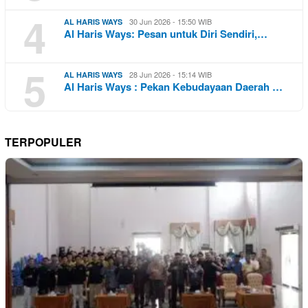
4
30 Jun 2026 - 15:50 WIB
AL HARIS WAYS
Al Haris Ways: Pesan untuk Diri Sendiri,…
5
28 Jun 2026 - 15:14 WIB
AL HARIS WAYS
Al Haris Ways : Pekan Kebudayaan Daerah …
TERPOPULER