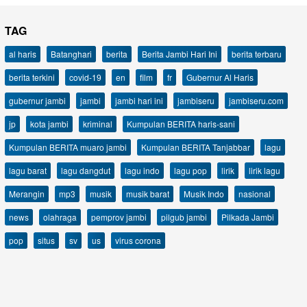
TAG
al haris
Batanghari
berita
Berita Jambi Hari Ini
berita terbaru
berita terkini
covid-19
en
film
fr
Gubernur Al Haris
gubernur jambi
jambi
jambi hari ini
jambiseru
jambiseru.com
jp
kota jambi
kriminal
Kumpulan BERITA haris-sani
Kumpulan BERITA muaro jambi
Kumpulan BERITA Tanjabbar
lagu
lagu barat
lagu dangdut
lagu indo
lagu pop
lirik
lirik lagu
Merangin
mp3
musik
musik barat
Musik Indo
nasional
news
olahraga
pemprov jambi
pilgub jambi
Pilkada Jambi
pop
situs
sv
us
virus corona