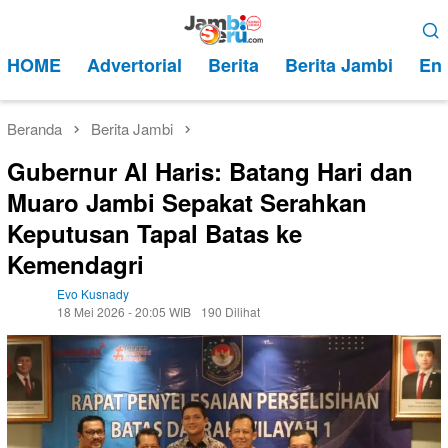
Loncat
Menu
ke
Mobile
HOME
Advertorial
Berita
Berita Jambi
Ent
konten
Beranda
Berita Jambi
Gubernur Al Haris: Batang Hari dan
Muaro Jambi Sepakat Serahkan
Keputusan Tapal Batas ke
Kemendagri
Evo Kusnady
18 Mei 2026 - 20:05 WIB
190 Dilihat