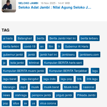
16 Nov 2025 - 14:41 WIB
SELOKO JAMBI
Seloko Adat Jambi : Nilai Agung Seloko J…
TAG
al haris
Batanghari
berita
Berita Jambi Hari Ini
berita terbaru
berita terkini
covid-19
en
film
fr
Gubernur Al Haris
gubernur jambi
jambi
jambi hari ini
jambiseru
jambiseru.com
jp
kota jambi
kriminal
Kumpulan BERITA haris-sani
Kumpulan BERITA muaro jambi
Kumpulan BERITA Tanjabbar
lagu
lagu barat
lagu dangdut
lagu indo
lagu pop
lirik
lirik lagu
Merangin
mp3
musik
musik barat
Musik Indo
nasional
news
olahraga
pemprov jambi
pilgub jambi
Pilkada Jambi
pop
situs
sv
us
virus corona