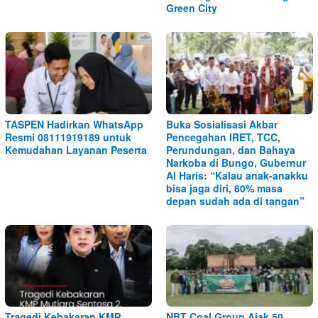
Green City
TASPEN Hadirkan WhatsApp
Buka Sosialisasi Akbar
Resmi 08111919189 untuk
Pencegahan IRET, TCC,
Kemudahan Layanan Peserta
Perundungan, dan Bahaya
Narkoba di Bungo, Gubernur
Al Haris: “Kalau anak-anakku
bisa jaga diri, 60% masa
depan sudah ada di tangan”
Tragedi Kebakaran KMP
NBT Coal Group Ajak 50