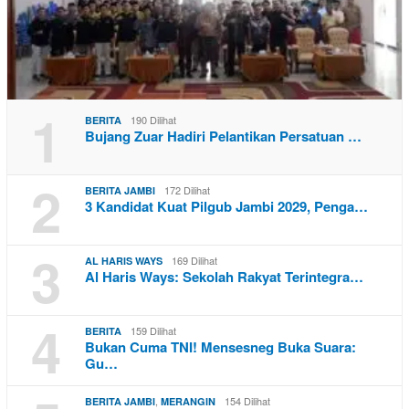
1
190 Dilihat
BERITA
Bujang Zuar Hadiri Pelantikan Persatuan …
2
172 Dilihat
BERITA JAMBI
3 Kandidat Kuat Pilgub Jambi 2029, Penga…
3
169 Dilihat
AL HARIS WAYS
Al Haris Ways: Sekolah Rakyat Terintegra…
4
159 Dilihat
BERITA
Bukan Cuma TNI! Mensesneg Buka Suara:
Gu…
,
154 Dilihat
BERITA JAMBI
MERANGIN