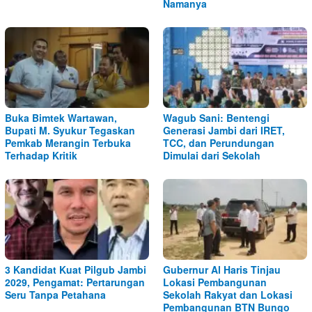
Namanya
Buka Bimtek Wartawan,
Wagub Sani: Bentengi
Bupati M. Syukur Tegaskan
Generasi Jambi dari IRET,
Pemkab Merangin Terbuka
TCC, dan Perundungan
Terhadap Kritik
Dimulai dari Sekolah
3 Kandidat Kuat Pilgub Jambi
Gubernur Al Haris Tinjau
2029, Pengamat: Pertarungan
Lokasi Pembangunan
Seru Tanpa Petahana
Sekolah Rakyat dan Lokasi
Pembangunan BTN Bungo