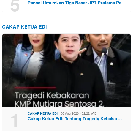
5
Pansel Umumkan Tiga Besar JPT Pratama Pe…
CAKAP KETUA EDI
1
06 Agu 2026 - 02:22 WIB
CAKAP KETUA EDI
Cakap Ketua Edi: Tentang Tragedy Kebakar…