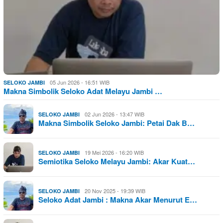
05 Jun 2026 - 16:51 WIB
SELOKO JAMBI
Makna Simbolik Seloko Adat Melayu Jambi …
02 Jun 2026 - 13:47 WIB
SELOKO JAMBI
Makna Simbolik Seloko Jambi: Petai Dak B…
19 Mei 2026 - 16:20 WIB
SELOKO JAMBI
Semiotika Seloko Melayu Jambi: Akar Kuat…
20 Nov 2025 - 19:39 WIB
SELOKO JAMBI
Seloko Adat Jambi : Makna Akar Menurut E…