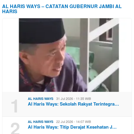
AL HARIS WAYS – CATATAN GUBERNUR JAMBI AL
HARIS
1
31 Jul 2026 - 11:35 WIB
AL HARIS WAYS
Al Haris Ways: Sekolah Rakyat Terintegra…
2
22 Jul 2026 - 14:07 WIB
AL HARIS WAYS
Al Haris Ways: Titip Derajat Kesehatan J…