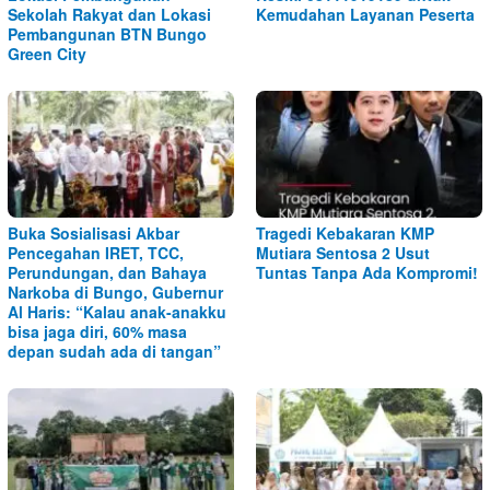
Sekolah Rakyat dan Lokasi
Kemudahan Layanan Peserta
Pembangunan BTN Bungo
Green City
Buka Sosialisasi Akbar
Tragedi Kebakaran KMP
Pencegahan IRET, TCC,
Mutiara Sentosa 2 Usut
Perundungan, dan Bahaya
Tuntas Tanpa Ada Kompromi!
Narkoba di Bungo, Gubernur
Al Haris: “Kalau anak-anakku
bisa jaga diri, 60% masa
depan sudah ada di tangan”