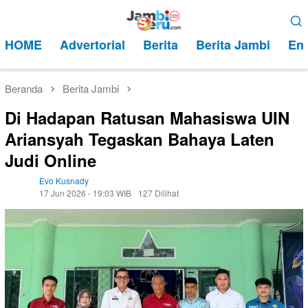
Loncat
Menu
ke
Mobile
HOME
Advertorial
Berita
Berita Jambi
Ent
konten
Beranda
Berita Jambi
Di Hadapan Ratusan Mahasiswa UIN
Ariansyah Tegaskan Bahaya Laten
Judi Online
Evo Kusnady
17 Jun 2026 - 19:03 WIB
127 Dilihat