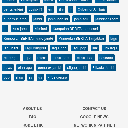
berita terkini
covid-19
en
film
fr
Gubernur Al Haris
gubernur jambi
jambi
jambi hari ini
jambiseru
jambiseru.com
jp
kota jambi
kriminal
Kumpulan BERITA haris-sani
Kumpulan BERITA muaro jambi
Kumpulan BERITA Tanjabbar
lagu
lagu barat
lagu dangdut
lagu indo
lagu pop
lirik
lirik lagu
Merangin
mp3
musik
musik barat
Musik Indo
nasional
news
olahraga
pemprov jambi
pilgub jambi
Pilkada Jambi
pop
situs
sv
us
virus corona
ABOUT US
CONTACT US
FAQ
GOOGLE NEWS
KODE ETIK
NETWORK & PARTNER