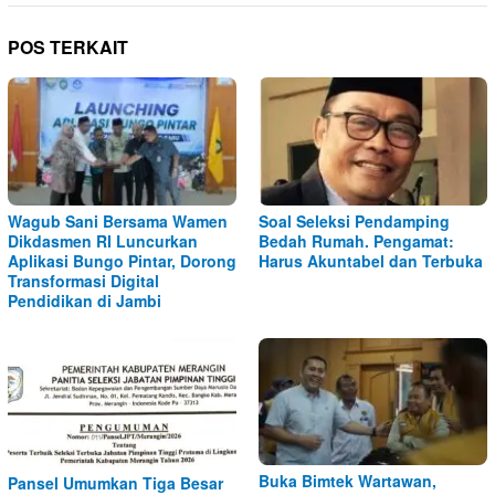
POS TERKAIT
Wagub Sani Bersama Wamen
Soal Seleksi Pendamping
Dikdasmen RI Luncurkan
Bedah Rumah. Pengamat:
Aplikasi Bungo Pintar, Dorong
Harus Akuntabel dan Terbuka
Transformasi Digital
Pendidikan di Jambi
Buka Bimtek Wartawan,
Pansel Umumkan Tiga Besar