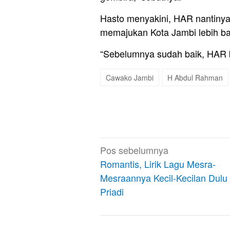
Hasto menyakini, HAR nantiny
memajukan Kota Jambi lebih bai
“Sebelumnya sudah baik, HAR bi
Cawako Jambi
H Abdul Rahman
Navigasi
Pos sebelumnya
pos
Romantis, Lirik Lagu Mesra-
Mesraannya Kecil-Kecilan Dulu 
Priadi