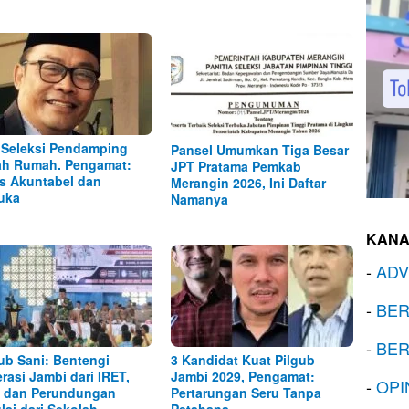
 Seleksi Pendamping
Pansel Umumkan Tiga Besar
h Rumah. Pengamat:
JPT Pratama Pemkab
s Akuntabel dan
Merangin 2026, Ini Daftar
uka
Namanya
KANA
-
ADV
-
BER
-
BER
b Sani: Bentengi
3 Kandidat Kuat Pilgub
rasi Jambi dari IRET,
Jambi 2029, Pengamat:
-
OPI
 dan Perundungan
Pertarungan Seru Tanpa