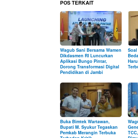
POS TERKAIT
Wagub Sani Bersama Wamen
Soal
Dikdasmen RI Luncurkan
Beda
Aplikasi Bungo Pintar,
Haru
Dorong Transformasi Digital
Terb
Pendidikan di Jambi
Buka Bimtek Wartawan,
Wagu
Bupati M. Syukur Tegaskan
Gene
Pemkab Merangin Terbuka
TCC,