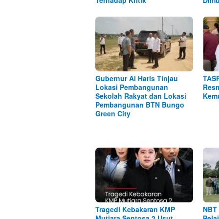
Terhadap Kritik
Dimu
Gubernur Al Haris Tinjau
TASP
Lokasi Pembangunan
Resm
Sekolah Rakyat dan Lokasi
Kemu
Pembangunan BTN Bungo
Green City
Tragedi Kebakaran KMP
NBT 
Mutiara Sentosa 2 Usut
Pela