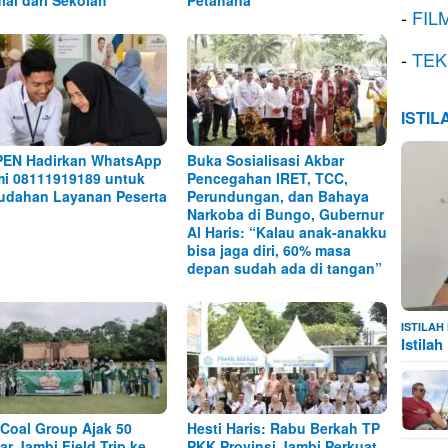
lai dari Sekolah
Petahana
-
FIL
-
TEK
ISTI
EN Hadirkan WhatsApp
Buka Sosialisasi Akbar
i 08111919189 untuk
Pencegahan IRET, TCC,
dahan Layanan Peserta
Perundungan, dan Bahaya
Narkoba di Bungo, Gubernur
Al Haris: “Kalau anak-anakku
bisa jaga diri, 60% masa
depan sudah ada di tangan”
ISTILA
Istila
Coal Group Ajak 50
Hesti Haris: Rabu Berkah TP
jar Jambi Field Trip ke
PKK Provinsi Jambi Perkuat