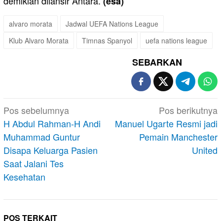
demikian dilansir Antara.
(esa)
alvaro morata
Jadwal UEFA Nations League
Klub Alvaro Morata
Timnas Spanyol
uefa nations league
SEBARKAN
Navigasi
Pos sebelumnya
Pos berikutnya
pos
H Abdul Rahman-H Andi
Manuel Ugarte Resmi jadi
Muhammad Guntur
Pemain Manchester
Disapa Keluarga Pasien
United
Saat Jalani Tes
Kesehatan
POS TERKAIT