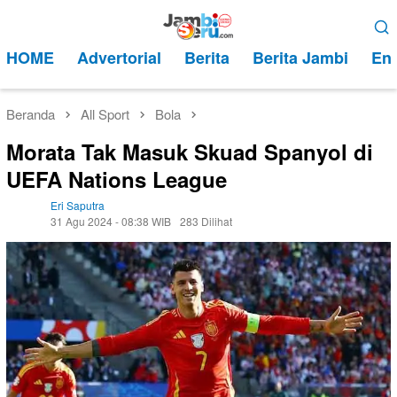
Loncat
Menu
ke
Mobile
HOME
Advertorial
Berita
Berita Jambi
Ent
konten
Beranda
All Sport
Bola
Morata Tak Masuk Skuad Spanyol di
UEFA Nations League
Eri Saputra
31 Agu 2024 - 08:38 WIB
283 Dilihat