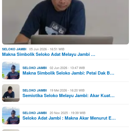
05 Jun 2026 - 16:51 WIB
SELOKO JAMBI
Makna Simbolik Seloko Adat Melayu Jambi …
02 Jun 2026 - 13:47 WIB
SELOKO JAMBI
Makna Simbolik Seloko Jambi: Petai Dak B…
19 Mei 2026 - 16:20 WIB
SELOKO JAMBI
Semiotika Seloko Melayu Jambi: Akar Kuat…
20 Nov 2025 - 19:39 WIB
SELOKO JAMBI
Seloko Adat Jambi : Makna Akar Menurut E…