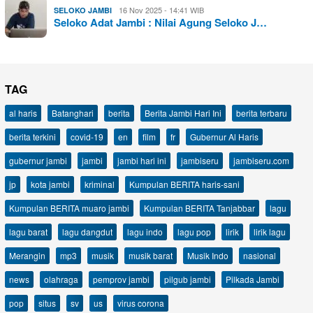
16 Nov 2025 - 14:41 WIB
SELOKO JAMBI
Seloko Adat Jambi : Nilai Agung Seloko J…
TAG
al haris
Batanghari
berita
Berita Jambi Hari Ini
berita terbaru
berita terkini
covid-19
en
film
fr
Gubernur Al Haris
gubernur jambi
jambi
jambi hari ini
jambiseru
jambiseru.com
jp
kota jambi
kriminal
Kumpulan BERITA haris-sani
Kumpulan BERITA muaro jambi
Kumpulan BERITA Tanjabbar
lagu
lagu barat
lagu dangdut
lagu indo
lagu pop
lirik
lirik lagu
Merangin
mp3
musik
musik barat
Musik Indo
nasional
news
olahraga
pemprov jambi
pilgub jambi
Pilkada Jambi
pop
situs
sv
us
virus corona