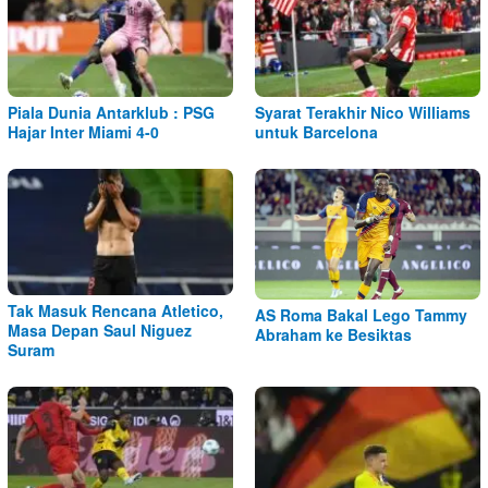
Piala Dunia Antarklub : PSG
Syarat Terakhir Nico Williams
Hajar Inter Miami 4-0
untuk Barcelona
Tak Masuk Rencana Atletico,
AS Roma Bakal Lego Tammy
Masa Depan Saul Niguez
Abraham ke Besiktas
Suram