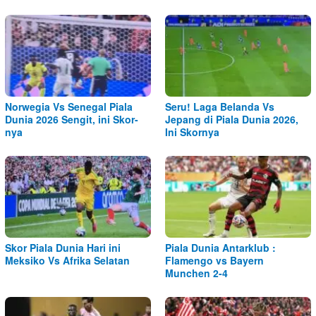
Norwegia Vs Senegal Piala
Seru! Laga Belanda Vs
Dunia 2026 Sengit, ini Skor-
Jepang di Piala Dunia 2026,
nya
Ini Skornya
Skor Piala Dunia Hari ini
Piala Dunia Antarklub :
Meksiko Vs Afrika Selatan
Flamengo vs Bayern
Munchen 2-4