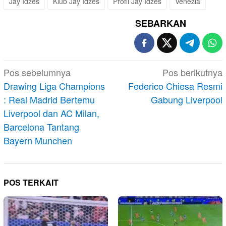
Jay Idzes
Klub Jay Idzes
Profil Jay Idzes
Venezia
SEBARKAN
Navigasi
Pos sebelumnya
Pos berikutnya
pos
Drawing Liga Champions
Federico Chiesa Resmi
: Real Madrid Bertemu
Gabung Liverpool
Liverpool dan AC Milan,
Barcelona Tantang
Bayern Munchen
POS TERKAIT