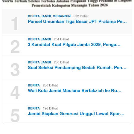
1
,
322 Dilihat
BERITA JAMBI
MERANGIN
Pansel Umumkan Tiga Besar JPT Pratama Pe…
2
254 Dilihat
BERITA JAMBI
3 Kandidat Kuat Pilgub Jambi 2029, Penga…
3
230 Dilihat
BERITA JAMBI
Soal Seleksi Pendamping Bedah Rumah. Pen…
4
200 Dilihat
BERITA
Wali Kota Jambi Maulana Bertakziah ke Ru…
5
196 Dilihat
BERITA
Jambi Siapkan Generasi Unggul Lewat Spor…