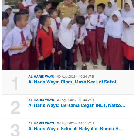
1
09 Agu 2026 - 15:24 WIB
AL HARIS WAYS
Al Haris Ways: Rindu Masa Kecil di Sekol…
2
08 Agu 2026 - 13:39 WIB
AL HARIS WAYS
Al Haris Ways: Bersama Cegah IRET, Narko…
3
07 Agu 2026 - 14:11 WIB
AL HARIS WAYS
Al Haris Ways: Sekolah Rakyat di Bungo H…