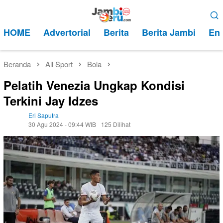
Loncat
Menu
ke
Mobile
HOME
Advertorial
Berita
Berita Jambi
Ent
konten
Beranda
All Sport
Bola
Pelatih Venezia Ungkap Kondisi
Terkini Jay Idzes
Eri Saputra
30 Agu 2024 - 09:44 WIB
125 Dilihat