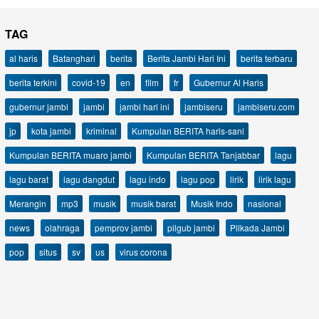
TAG
al haris
Batanghari
berita
Berita Jambi Hari Ini
berita terbaru
berita terkini
covid-19
en
film
fr
Gubernur Al Haris
gubernur jambi
jambi
jambi hari ini
jambiseru
jambiseru.com
jp
kota jambi
kriminal
Kumpulan BERITA haris-sani
Kumpulan BERITA muaro jambi
Kumpulan BERITA Tanjabbar
lagu
lagu barat
lagu dangdut
lagu indo
lagu pop
lirik
lirik lagu
Merangin
mp3
musik
musik barat
Musik Indo
nasional
news
olahraga
pemprov jambi
pilgub jambi
Pilkada Jambi
pop
situs
sv
us
virus corona