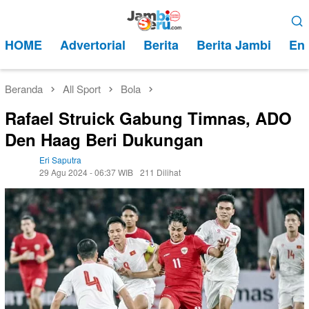
Loncat
Menu
ke
Mobile
HOME
Advertorial
Berita
Berita Jambi
Ent
konten
Beranda
All Sport
Bola
Rafael Struick Gabung Timnas, ADO
Den Haag Beri Dukungan
Eri Saputra
29 Agu 2024 - 06:37 WIB
211 Dilihat