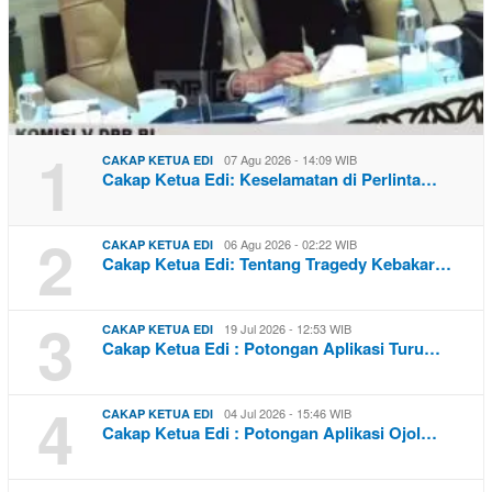
1
07 Agu 2026 - 14:09 WIB
CAKAP KETUA EDI
Cakap Ketua Edi: Keselamatan di Perlinta…
2
06 Agu 2026 - 02:22 WIB
CAKAP KETUA EDI
Cakap Ketua Edi: Tentang Tragedy Kebakar…
3
19 Jul 2026 - 12:53 WIB
CAKAP KETUA EDI
Cakap Ketua Edi : Potongan Aplikasi Turu…
4
04 Jul 2026 - 15:46 WIB
CAKAP KETUA EDI
Cakap Ketua Edi : Potongan Aplikasi Ojol…