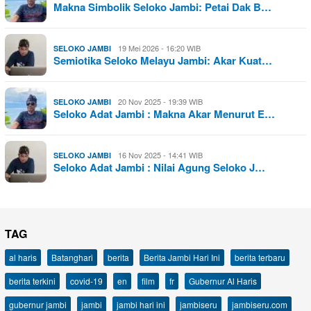
Makna Simbolik Seloko Jambi: Petai Dak B…
19 Mei 2026 - 16:20 WIB
SELOKO JAMBI
Semiotika Seloko Melayu Jambi: Akar Kuat…
20 Nov 2025 - 19:39 WIB
SELOKO JAMBI
Seloko Adat Jambi : Makna Akar Menurut E…
16 Nov 2025 - 14:41 WIB
SELOKO JAMBI
Seloko Adat Jambi : Nilai Agung Seloko J…
TAG
al haris
Batanghari
berita
Berita Jambi Hari Ini
berita terbaru
berita terkini
covid-19
en
film
fr
Gubernur Al Haris
gubernur jambi
jambi
jambi hari ini
jambiseru
jambiseru.com