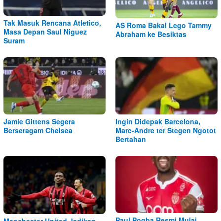
Tak Masuk Rencana Atletico,
AS Roma Bakal Lego Tammy
Masa Depan Saul Niguez
Abraham ke Besiktas
Suram
Jamie Gittens Segera
Ingin Didepak Barcelona,
Berseragam Chelsea
Marc-Andre ter Stegen Ngotot
Bertahan
Paul Pogba Resmi Mulai
Manchester United Jadikan