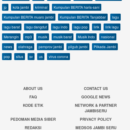
jp
kota jambi
kriminal
Kumpulan BERITA haris-sani
Kumpulan BERITA muaro jambi
Kumpulan BERITA Tanjabbar
lagu
lagu barat
lagu dangdut
lagu indo
lagu pop
lirik
lirik lagu
Merangin
mp3
musik
musik barat
Musik Indo
nasional
news
olahraga
pemprov jambi
pilgub jambi
Pilkada Jambi
pop
situs
sv
us
virus corona
ABOUT US
CONTACT US
FAQ
GOOGLE NEWS
KODE ETIK
NETWORK & PARTNER
JAMBISERU
PEDOMAN MEDIA SIBER
PRIVACY POLICY
REDAKSI
MEDSOS JAMBI SERU