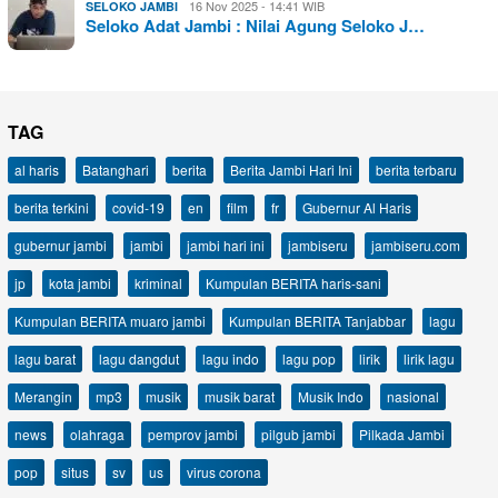
16 Nov 2025 - 14:41 WIB
SELOKO JAMBI
Seloko Adat Jambi : Nilai Agung Seloko J…
TAG
al haris
Batanghari
berita
Berita Jambi Hari Ini
berita terbaru
berita terkini
covid-19
en
film
fr
Gubernur Al Haris
gubernur jambi
jambi
jambi hari ini
jambiseru
jambiseru.com
jp
kota jambi
kriminal
Kumpulan BERITA haris-sani
Kumpulan BERITA muaro jambi
Kumpulan BERITA Tanjabbar
lagu
lagu barat
lagu dangdut
lagu indo
lagu pop
lirik
lirik lagu
Merangin
mp3
musik
musik barat
Musik Indo
nasional
news
olahraga
pemprov jambi
pilgub jambi
Pilkada Jambi
pop
situs
sv
us
virus corona