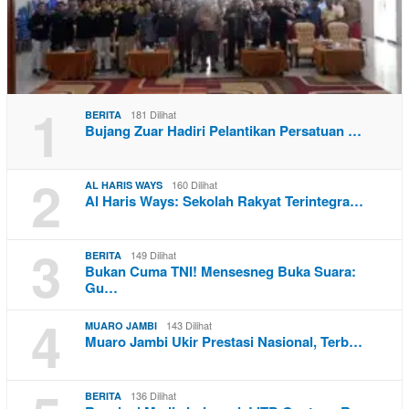
1
181 Dilihat
BERITA
Bujang Zuar Hadiri Pelantikan Persatuan …
2
160 Dilihat
AL HARIS WAYS
Al Haris Ways: Sekolah Rakyat Terintegra…
3
149 Dilihat
BERITA
Bukan Cuma TNI! Mensesneg Buka Suara:
Gu…
4
143 Dilihat
MUARO JAMBI
Muaro Jambi Ukir Prestasi Nasional, Terb…
136 Dilihat
BERITA