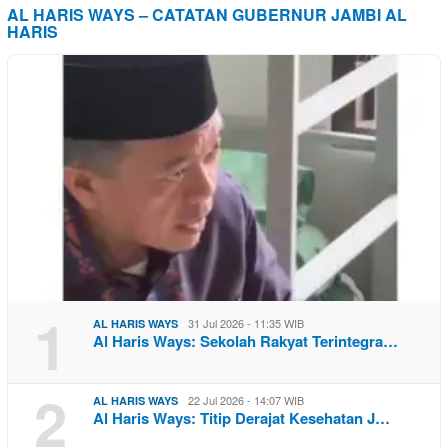
AL HARIS WAYS – CATATAN GUBERNUR JAMBI AL
HARIS
1
31 Jul 2026 - 11:35 WIB
AL HARIS WAYS
Al Haris Ways: Sekolah Rakyat Terintegra…
2
22 Jul 2026 - 14:07 WIB
AL HARIS WAYS
Al Haris Ways: Titip Derajat Kesehatan J…