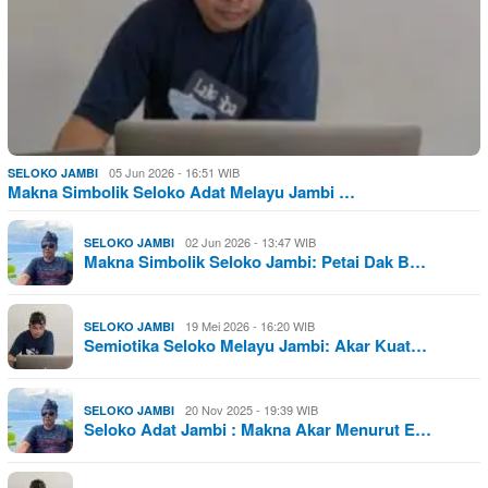
05 Jun 2026 - 16:51 WIB
SELOKO JAMBI
Makna Simbolik Seloko Adat Melayu Jambi …
02 Jun 2026 - 13:47 WIB
SELOKO JAMBI
Makna Simbolik Seloko Jambi: Petai Dak B…
19 Mei 2026 - 16:20 WIB
SELOKO JAMBI
Semiotika Seloko Melayu Jambi: Akar Kuat…
20 Nov 2025 - 19:39 WIB
SELOKO JAMBI
Seloko Adat Jambi : Makna Akar Menurut E…