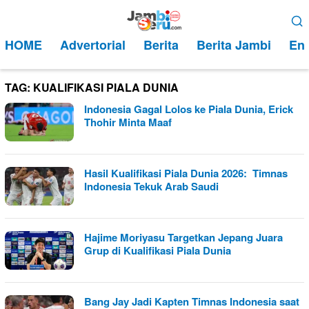
Loncat
Menu
ke
Mobile
HOME
Advertorial
Berita
Berita Jambi
Ent
konten
TAG:
KUALIFIKASI PIALA DUNIA
Indonesia Gagal Lolos ke Piala Dunia, Erick
Thohir Minta Maaf
Hasil Kualifikasi Piala Dunia 2026: Timnas
Indonesia Tekuk Arab Saudi
Hajime Moriyasu Targetkan Jepang Juara
Grup di Kualifikasi Piala Dunia
Bang Jay Jadi Kapten Timnas Indonesia saat