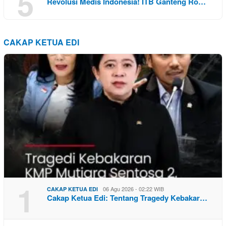
5
Revolusi Medis Indonesia! ITB Ganteng Ro…
CAKAP KETUA EDI
1
06 Agu 2026 - 02:22 WIB
CAKAP KETUA EDI
Cakap Ketua Edi: Tentang Tragedy Kebakar…