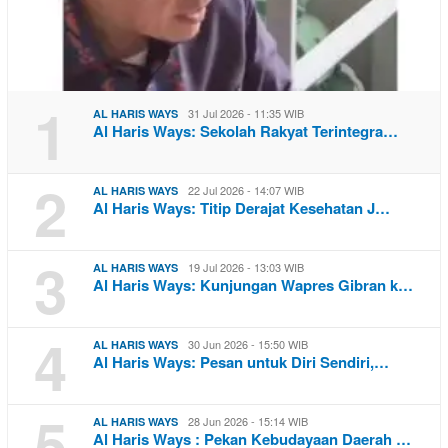
1
31 Jul 2026 - 11:35 WIB
AL HARIS WAYS
Al Haris Ways: Sekolah Rakyat Terintegra…
2
22 Jul 2026 - 14:07 WIB
AL HARIS WAYS
Al Haris Ways: Titip Derajat Kesehatan J…
3
19 Jul 2026 - 13:03 WIB
AL HARIS WAYS
Al Haris Ways: Kunjungan Wapres Gibran k…
4
30 Jun 2026 - 15:50 WIB
AL HARIS WAYS
Al Haris Ways: Pesan untuk Diri Sendiri,…
5
28 Jun 2026 - 15:14 WIB
AL HARIS WAYS
Al Haris Ways : Pekan Kebudayaan Daerah …