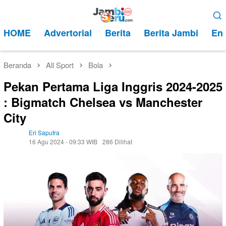
Loncat
Menu
ke
Mobile
HOME
Advertorial
Berita
Berita Jambi
Ent
konten
Beranda
All Sport
Bola
Pekan Pertama Liga Inggris 2024-2025
: Bigmatch Chelsea vs Manchester
City
Eri Saputra
16 Agu 2024 - 09:33 WIB
286 Dilihat