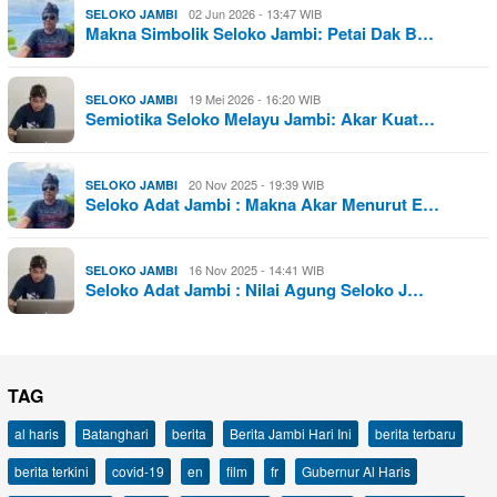
02 Jun 2026 - 13:47 WIB
SELOKO JAMBI
Makna Simbolik Seloko Jambi: Petai Dak B…
19 Mei 2026 - 16:20 WIB
SELOKO JAMBI
Semiotika Seloko Melayu Jambi: Akar Kuat…
20 Nov 2025 - 19:39 WIB
SELOKO JAMBI
Seloko Adat Jambi : Makna Akar Menurut E…
16 Nov 2025 - 14:41 WIB
SELOKO JAMBI
Seloko Adat Jambi : Nilai Agung Seloko J…
TAG
al haris
Batanghari
berita
Berita Jambi Hari Ini
berita terbaru
berita terkini
covid-19
en
film
fr
Gubernur Al Haris