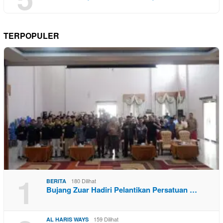
TERPOPULER
1
180 Dilihat
BERITA
Bujang Zuar Hadiri Pelantikan Persatuan …
159 Dilihat
AL HARIS WAYS