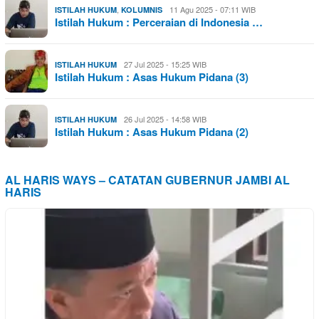
,
11 Agu 2025 - 07:11 WIB
ISTILAH HUKUM
KOLUMNIS
Istilah Hukum : Perceraian di Indonesia …
27 Jul 2025 - 15:25 WIB
ISTILAH HUKUM
Istilah Hukum : Asas Hukum Pidana (3)
26 Jul 2025 - 14:58 WIB
ISTILAH HUKUM
Istilah Hukum : Asas Hukum Pidana (2)
AL HARIS WAYS – CATATAN GUBERNUR JAMBI AL
HARIS