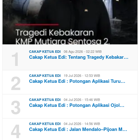
1
06 Agu 2026 - 02:22 WIB
CAKAP KETUA EDI
Cakap Ketua Edi: Tentang Tragedy Kebakar…
2
19 Jul 2026 - 12:53 WIB
CAKAP KETUA EDI
Cakap Ketua Edi : Potongan Aplikasi Turu…
3
04 Jul 2026 - 15:46 WIB
CAKAP KETUA EDI
Cakap Ketua Edi : Potongan Aplikasi Ojol…
4
04 Jul 2026 - 14:56 WIB
CAKAP KETUA EDI
Cakap Ketua Edi : Jalan Mendalo–Pijoan M…