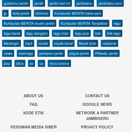
gubernur jambi
jambi
jambi hari ini
jambiseru
jambiseru.com
jp
kota jambi
kriminal
Kumpulan BERITA haris-sani
Kumpulan BERITA muaro jambi
Kumpulan BERITA Tanjabbar
lagu
lagu barat
lagu dangdut
lagu indo
lagu pop
lirik
lirik lagu
Merangin
mp3
musik
musik barat
Musik Indo
nasional
news
olahraga
pemprov jambi
pilgub jambi
Pilkada Jambi
pop
situs
sv
us
virus corona
ABOUT US
CONTACT US
FAQ
GOOGLE NEWS
KODE ETIK
NETWORK & PARTNER
JAMBISERU
PEDOMAN MEDIA SIBER
PRIVACY POLICY