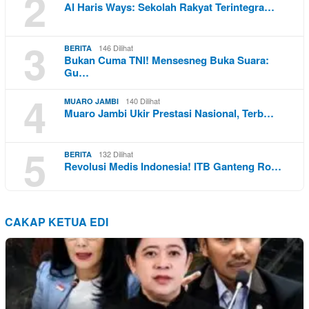
2
Al Haris Ways: Sekolah Rakyat Terintegra…
3
146 Dilihat
BERITA
Bukan Cuma TNI! Mensesneg Buka Suara:
Gu…
4
140 Dilihat
MUARO JAMBI
Muaro Jambi Ukir Prestasi Nasional, Terb…
5
132 Dilihat
BERITA
Revolusi Medis Indonesia! ITB Ganteng Ro…
CAKAP KETUA EDI