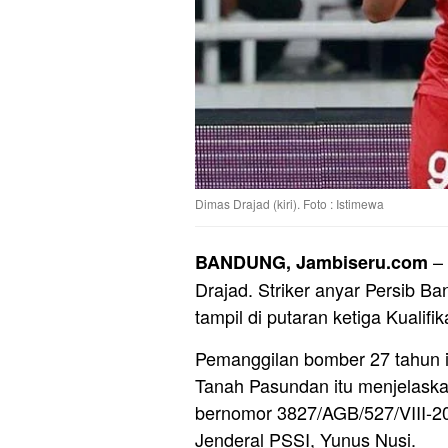
Dimas Drajad (kiri). Foto : Istimewa
–
BANDUNG, Jambiseru.com
Drajad. Striker anyar Persib B
tampil di putaran ketiga Kualifi
Pemanggilan bomber 27 tahun i
Tanah Pasundan itu menjelaska
bernomor 3827/AGB/527/VIII-20
Jenderal PSSI, Yunus Nusi.