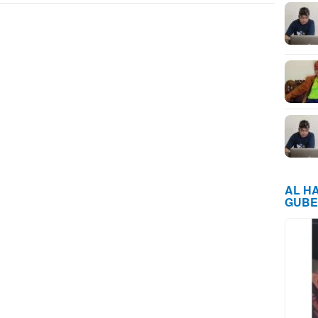
AL H
GUBE