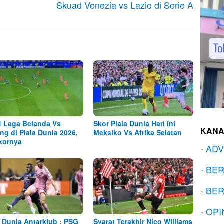
Skuad Venezia vs Lazio di Serie A
! Laga Belanda Vs
Skor Piala Dunia Hari ini
KANA
ng di Piala Dunia 2026,
Meksiko Vs Afrika Selatan
Skornya
-
ADV
-
BER
-
BER
-
OPI
a Dunia Antarklub : PSG
Syarat Terakhir Nico Williams