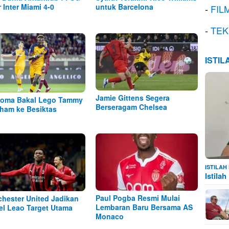
r Inter Miami 4-0
untuk Barcelona
-
FIL
-
TEK
ISTI
Jamie Gittens Segera
oma Bakal Lego Tammy
Berseragam Chelsea
ham ke Besiktas
ISTILA
Istila
Paul Pogba Resmi Mulai
hester United Jadikan
Lembaran Baru Bersama AS
el Leao Target Utama
Monaco