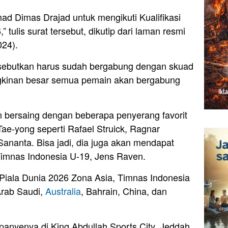
 Dimas Drajad untuk mengikuti Kualifikasi
 tulis surat tersebut, dikutip dari laman resmi
024).
isebutkan harus sudah bergabung dengan skuad
gkinan besar semua pemain akan bergabung
 bersaing dengan beberapa penyerang favorit
Tae-yong seperti Rafael Struick, Ragnar
nanta. Bisa jadi, dia juga akan mendapat
Timnas Indonesia U-19, Jens Raven.
i Piala Dunia 2026 Zona Asia, Timnas Indonesia
Arab Saudi,
Australia
, Bahrain, China, dan
nyenya di King Abdullah Sports City, Jeddah,