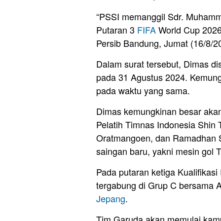
“PSSI memanggil Sdr. Muhammad
Putaran 3
FIFA
World Cup 2026,”
Persib Bandung, Jumat (16/8/2
Dalam surat tersebut, Dimas d
pada 31 Agustus 2024. Kemun
pada waktu yang sama.
Dimas kemungkinan besar akan
Pelatih Timnas Indonesia Shin 
Oratmangoen, dan Ramadhan Sa
saingan baru, yakni mesin gol 
Pada putaran ketiga Kualifikas
tergabung di Grup C bersama 
Jepang
.
Tim Garuda akan memulai kampa