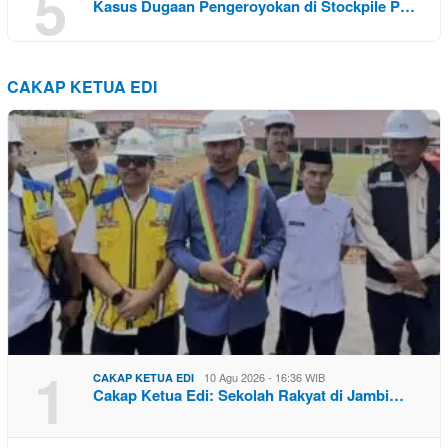
5
Kasus Dugaan Pengeroyokan di Stockpile P…
CAKAP KETUA EDI
1
10 Agu 2026 - 16:36 WIB
CAKAP KETUA EDI
Cakap Ketua Edi: Sekolah Rakyat di Jambi…