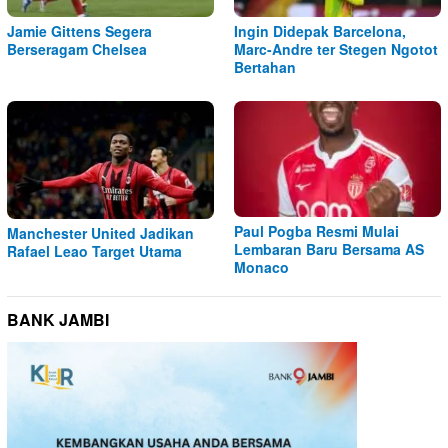
Jamie Gittens Segera
Ingin Didepak Barcelona,
Berseragam Chelsea
Marc-Andre ter Stegen Ngotot
Bertahan
Paul Pogba Resmi Mulai
Manchester United Jadikan
Lembaran Baru Bersama AS
Rafael Leao Target Utama
Monaco
BANK JAMBI