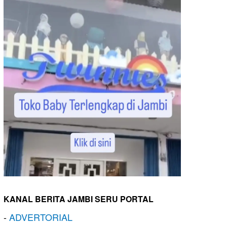
KANAL BERITA JAMBI SERU PORTAL
-
ADVERTORIAL