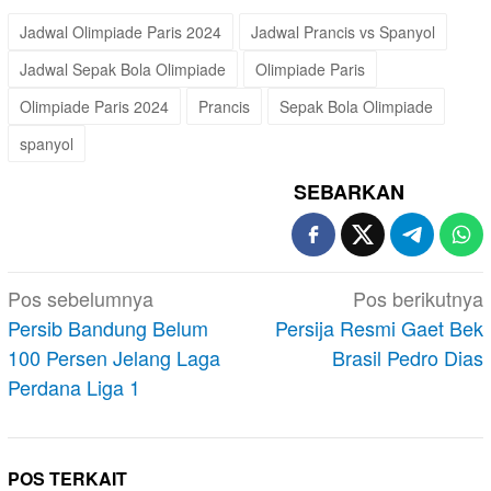
Jadwal Olimpiade Paris 2024
Jadwal Prancis vs Spanyol
Jadwal Sepak Bola Olimpiade
Olimpiade Paris
Olimpiade Paris 2024
Prancis
Sepak Bola Olimpiade
spanyol
SEBARKAN
Navigasi
Pos sebelumnya
Pos berikutnya
pos
Persib Bandung Belum
Persija Resmi Gaet Bek
100 Persen Jelang Laga
Brasil Pedro Dias
Perdana Liga 1
POS TERKAIT