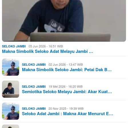
05 Jun 2026 - 16:51 WIB
SELOKO JAMBI
Makna Simbolik Seloko Adat Melayu Jambi …
02 Jun 2026 - 13:47 WIB
SELOKO JAMBI
Makna Simbolik Seloko Jambi: Petai Dak B…
19 Mei 2026 - 16:20 WIB
SELOKO JAMBI
Semiotika Seloko Melayu Jambi: Akar Kuat…
20 Nov 2025 - 19:39 WIB
SELOKO JAMBI
Seloko Adat Jambi : Makna Akar Menurut E…