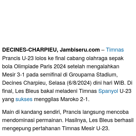
–
Timnas
DECINES-CHARPIEU, Jambiseru.com
Prancis U-23 lolos ke final cabang olahraga sepak
bola Olimpiade Paris 2024 setelah mengalahkan
Mesir 3-1 pada semifinal di Groupama Stadium,
Decines Charpieu, Selasa (6/8/2024) dini hari WIB. Di
final, Les Bleus bakal meladeni Timnas
Spanyol
U-23
yang
sukses
menggilas Maroko 2-1.
Main di kandang sendiri, Prancis langsung mencoba
mendominasi permainan. Hasilnya, Les Bleus berhasil
mengepung pertahanan Timnas Mesir U-23.