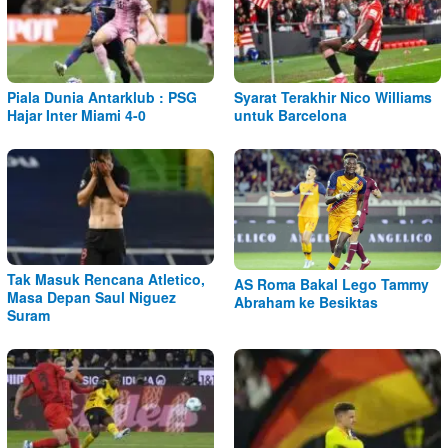
Piala Dunia Antarklub : PSG
Syarat Terakhir Nico Williams
Hajar Inter Miami 4-0
untuk Barcelona
Tak Masuk Rencana Atletico,
AS Roma Bakal Lego Tammy
Masa Depan Saul Niguez
Abraham ke Besiktas
Suram