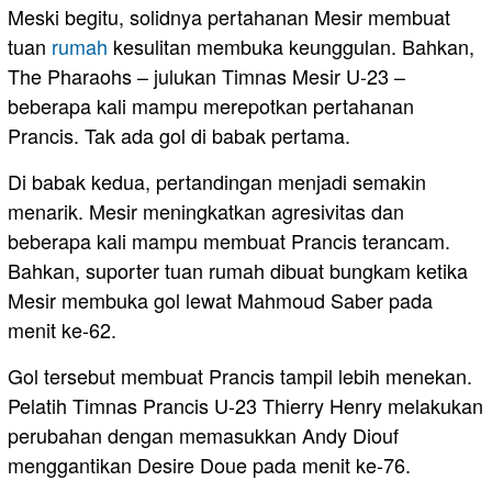
Meski begitu, solidnya pertahanan Mesir membuat
tuan
rumah
kesulitan membuka keunggulan. Bahkan,
The Pharaohs – julukan Timnas Mesir U-23 –
beberapa kali mampu merepotkan pertahanan
Prancis. Tak ada gol di babak pertama.
Di babak kedua, pertandingan menjadi semakin
menarik. Mesir meningkatkan agresivitas dan
beberapa kali mampu membuat Prancis terancam.
Bahkan, suporter tuan rumah dibuat bungkam ketika
Mesir membuka gol lewat Mahmoud Saber pada
menit ke-62.
Gol tersebut membuat Prancis tampil lebih menekan.
Pelatih Timnas Prancis U-23 Thierry Henry melakukan
perubahan dengan memasukkan Andy Diouf
menggantikan Desire Doue pada menit ke-76.