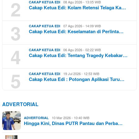
2
08 Agu 2026 - 13:05 WIB
CAKAP KETUA EDI
Cakap Ketua Edi: Kolam Retensi Telaga Ka…
3
07 Agu 2026 - 14:09 WIB
CAKAP KETUA EDI
Cakap Ketua Edi: Keselamatan di Perlinta…
4
06 Agu 2026 - 02:22 WIB
CAKAP KETUA EDI
Cakap Ketua Edi: Tentang Tragedy Kebakar…
5
19 Jul 2026 - 12:53 WIB
CAKAP KETUA EDI
Cakap Ketua Edi : Potongan Aplikasi Turu…
ADVERTORIAL
10 Mar 2026 - 10:40 WIB
ADVERTORIAL
Hingga Kini, Dinas PUTR Pantau dan Perba…