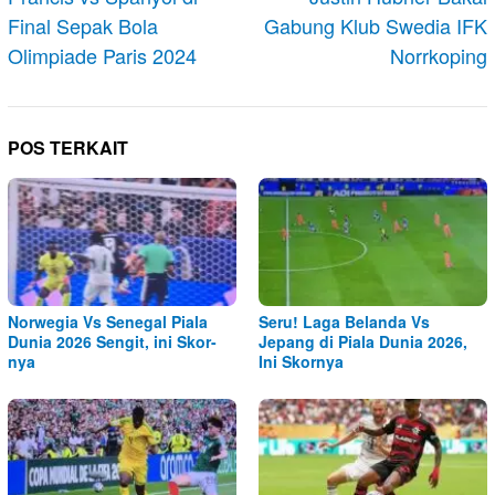
Final Sepak Bola
Gabung Klub Swedia IFK
Olimpiade Paris 2024
Norrkoping
POS TERKAIT
Norwegia Vs Senegal Piala
Seru! Laga Belanda Vs
Dunia 2026 Sengit, ini Skor-
Jepang di Piala Dunia 2026,
nya
Ini Skornya