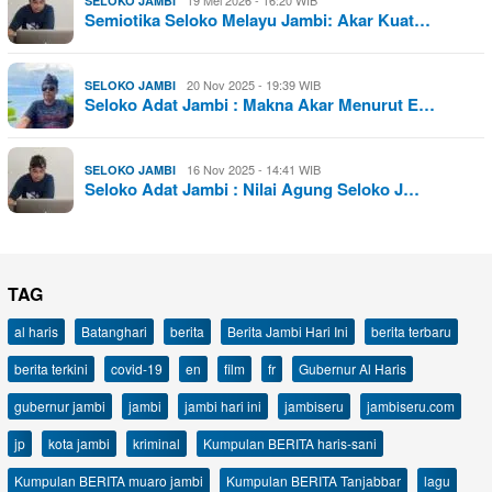
19 Mei 2026 - 16:20 WIB
SELOKO JAMBI
Semiotika Seloko Melayu Jambi: Akar Kuat…
20 Nov 2025 - 19:39 WIB
SELOKO JAMBI
Seloko Adat Jambi : Makna Akar Menurut E…
16 Nov 2025 - 14:41 WIB
SELOKO JAMBI
Seloko Adat Jambi : Nilai Agung Seloko J…
TAG
al haris
Batanghari
berita
Berita Jambi Hari Ini
berita terbaru
berita terkini
covid-19
en
film
fr
Gubernur Al Haris
gubernur jambi
jambi
jambi hari ini
jambiseru
jambiseru.com
jp
kota jambi
kriminal
Kumpulan BERITA haris-sani
Kumpulan BERITA muaro jambi
Kumpulan BERITA Tanjabbar
lagu