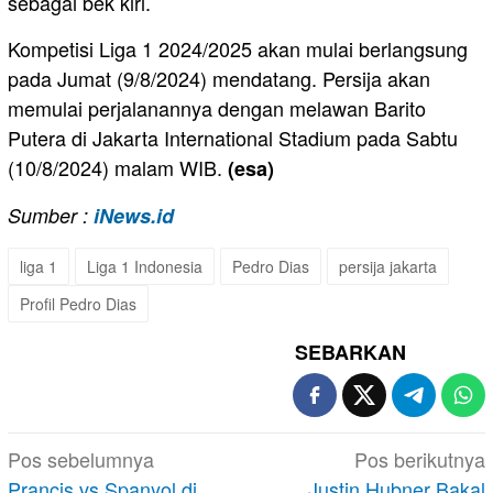
sebagai bek kiri.
Kompetisi Liga 1 2024/2025 akan mulai berlangsung
pada Jumat (9/8/2024) mendatang. Persija akan
memulai perjalanannya dengan melawan Barito
Putera di Jakarta International Stadium pada Sabtu
(10/8/2024) malam WIB.
(esa)
Sumber :
iNews.id
liga 1
Liga 1 Indonesia
Pedro Dias
persija jakarta
Profil Pedro Dias
SEBARKAN
Navigasi
Pos sebelumnya
Pos berikutnya
pos
Prancis vs Spanyol di
Justin Hubner Bakal