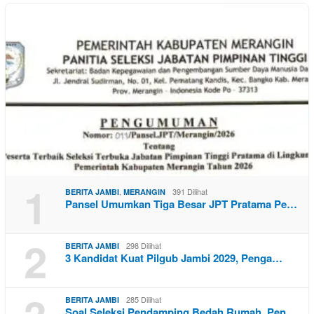
1
,
391 Dilihat
BERITA JAMBI
MERANGIN
Pansel Umumkan Tiga Besar JPT Pratama Pe…
2
298 Dilihat
BERITA JAMBI
3 Kandidat Kuat Pilgub Jambi 2029, Penga…
285 Dilihat
BERITA JAMBI
Soal Seleksi Pendamping Bedah Rumah. Pen…