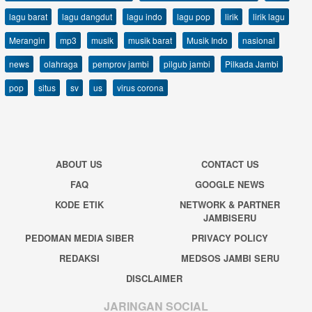
lagu barat
lagu dangdut
lagu indo
lagu pop
lirik
lirik lagu
Merangin
mp3
musik
musik barat
Musik Indo
nasional
news
olahraga
pemprov jambi
pilgub jambi
Pilkada Jambi
pop
situs
sv
us
virus corona
ABOUT US
CONTACT US
FAQ
GOOGLE NEWS
KODE ETIK
NETWORK & PARTNER
JAMBISERU
PEDOMAN MEDIA SIBER
PRIVACY POLICY
REDAKSI
MEDSOS JAMBI SERU
DISCLAIMER
JARINGAN SOCIAL