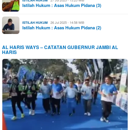
27 Jul 2025 - 15:25 WIB
ISTILAH HUKUM
Istilah Hukum : Asas Hukum Pidana (3)
26 Jul 2025 - 14:58 WIB
ISTILAH HUKUM
Istilah Hukum : Asas Hukum Pidana (2)
AL HARIS WAYS – CATATAN GUBERNUR JAMBI AL
HARIS