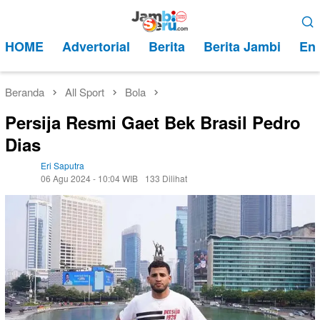
Loncat
Menu
ke
Mobile
HOME
Advertorial
Berita
Berita Jambi
Ent
konten
Beranda
All Sport
Bola
Persija Resmi Gaet Bek Brasil Pedro
Dias
Eri Saputra
06 Agu 2024 - 10:04 WIB
133 Dilihat