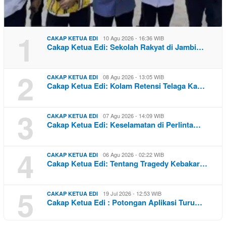
1
10 Agu 2026 - 16:36 WIB
CAKAP KETUA EDI
Cakap Ketua Edi: Sekolah Rakyat di Jambi…
2
08 Agu 2026 - 13:05 WIB
CAKAP KETUA EDI
Cakap Ketua Edi: Kolam Retensi Telaga Ka…
3
07 Agu 2026 - 14:09 WIB
CAKAP KETUA EDI
Cakap Ketua Edi: Keselamatan di Perlinta…
4
06 Agu 2026 - 02:22 WIB
CAKAP KETUA EDI
Cakap Ketua Edi: Tentang Tragedy Kebakar…
5
19 Jul 2026 - 12:53 WIB
CAKAP KETUA EDI
Cakap Ketua Edi : Potongan Aplikasi Turu…