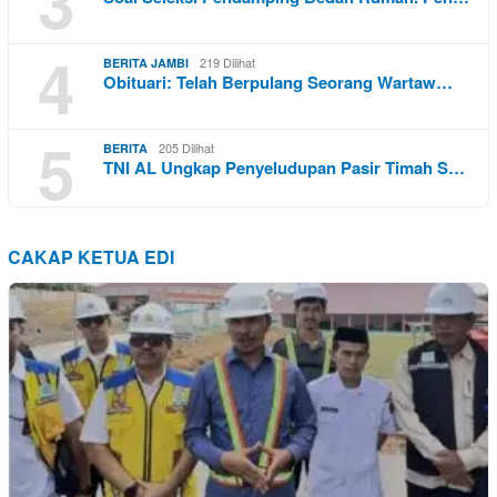
3
4
219 Dilihat
BERITA JAMBI
Obituari: Telah Berpulang Seorang Wartaw…
5
205 Dilihat
BERITA
TNI AL Ungkap Penyeludupan Pasir Timah S…
CAKAP KETUA EDI