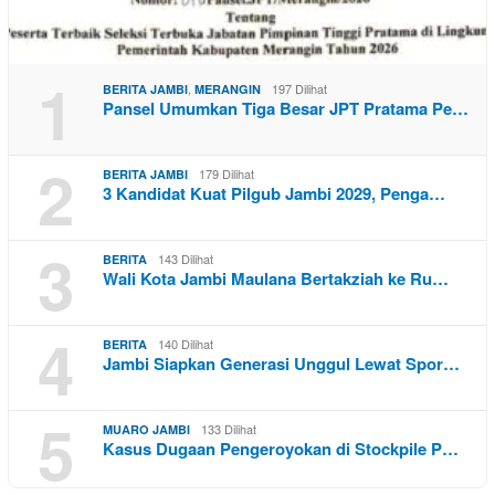
1
,
197 Dilihat
BERITA JAMBI
MERANGIN
Pansel Umumkan Tiga Besar JPT Pratama Pe…
2
179 Dilihat
BERITA JAMBI
3 Kandidat Kuat Pilgub Jambi 2029, Penga…
3
143 Dilihat
BERITA
Wali Kota Jambi Maulana Bertakziah ke Ru…
4
140 Dilihat
BERITA
Jambi Siapkan Generasi Unggul Lewat Spor…
5
133 Dilihat
MUARO JAMBI
Kasus Dugaan Pengeroyokan di Stockpile P…