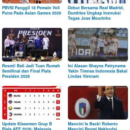
PBVSI Panggil 18 Pemain Voli
Debut Bersama Real Madrid,
Putra Pada Asian Games 2026
Dumfries Ungkap Instruksi
Tegas Jose Mourinho
Resmi! Bali Jadi Tuan Rumah
Ini Alasan Shayne Pattynama
Semifinal dan Final Piala
Yakin Timnas Indonesia Bakal
Presiden 2026
Lindas Vietnam
Update Klasemen Grup B
Mancini Is Back! Roberto
Piala AFF 2026: Malaysia
Mancini Resmi Nakhodai