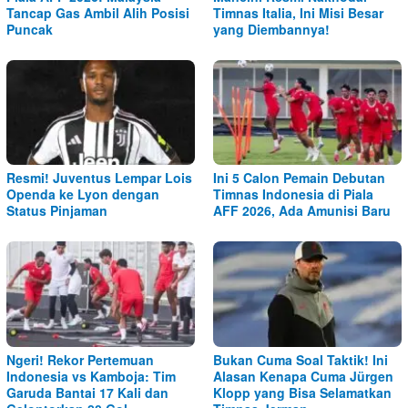
Tancap Gas Ambil Alih Posisi
Timnas Italia, Ini Misi Besar
Puncak
yang Diembannya!
Resmi! Juventus Lempar Lois
Ini 5 Calon Pemain Debutan
Openda ke Lyon dengan
Timnas Indonesia di Piala
Status Pinjaman
AFF 2026, Ada Amunisi Baru
Ngeri! Rekor Pertemuan
Bukan Cuma Soal Taktik! Ini
Indonesia vs Kamboja: Tim
Alasan Kenapa Cuma Jürgen
Garuda Bantai 17 Kali dan
Klopp yang Bisa Selamatkan