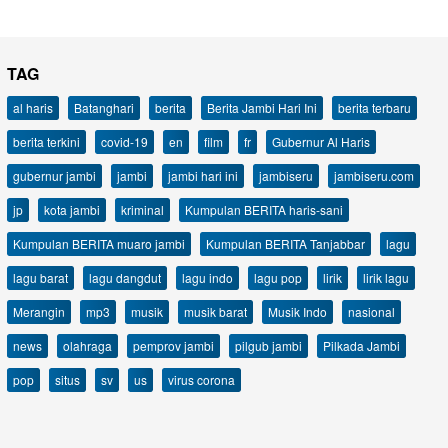
TAG
al haris
Batanghari
berita
Berita Jambi Hari Ini
berita terbaru
berita terkini
covid-19
en
film
fr
Gubernur Al Haris
gubernur jambi
jambi
jambi hari ini
jambiseru
jambiseru.com
jp
kota jambi
kriminal
Kumpulan BERITA haris-sani
Kumpulan BERITA muaro jambi
Kumpulan BERITA Tanjabbar
lagu
lagu barat
lagu dangdut
lagu indo
lagu pop
lirik
lirik lagu
Merangin
mp3
musik
musik barat
Musik Indo
nasional
news
olahraga
pemprov jambi
pilgub jambi
Pilkada Jambi
pop
situs
sv
us
virus corona