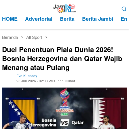
Loncat
Menu
ke
Mobile
HOME
Advertorial
Berita
Berita Jambi
Ent
konten
Beranda
All Sport
Duel Penentuan Piala Dunia 2026!
Bosnia Herzegovina dan Qatar Wajib
Menang atau Pulang
Evo Kusnady
25 Jun 2026 - 02:03 WIB
111 Dilihat