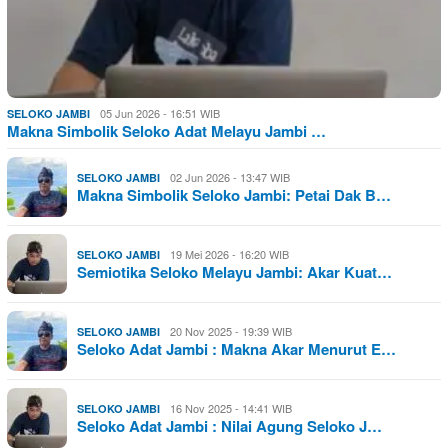
05 Jun 2026 - 16:51 WIB
SELOKO JAMBI
Makna Simbolik Seloko Adat Melayu Jambi …
02 Jun 2026 - 13:47 WIB
SELOKO JAMBI
Makna Simbolik Seloko Jambi: Petai Dak B…
19 Mei 2026 - 16:20 WIB
SELOKO JAMBI
Semiotika Seloko Melayu Jambi: Akar Kuat…
20 Nov 2025 - 19:39 WIB
SELOKO JAMBI
Seloko Adat Jambi : Makna Akar Menurut E…
16 Nov 2025 - 14:41 WIB
SELOKO JAMBI
Seloko Adat Jambi : Nilai Agung Seloko J…