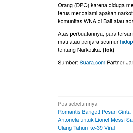
Orang (DPO) karena diduga men
terus mendalami apakah narko
komunitas WNA di Bali atau ada 
Atas perbuatannya, para tersa
mati atau penjara seumur
hidup
tentang Narkotika.
(fok)
Sumber:
Suara.com
Partner Ja
Navigasi
Pos sebelumnya
pos
Romantis Banget! Pesan Cinta
Antonela untuk Lionel Messi Sa
Ulang Tahun ke-39 Viral