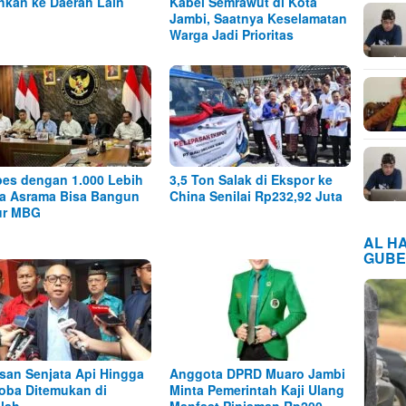
ihkan ke Daerah Lain
Kabel Semrawut di Kota
Jambi, Saatnya Keselamatan
Warga Jadi Prioritas
es dengan 1.000 Lebih
3,5 Ton Salak di Ekspor ke
a Asrama Bisa Bangun
China Senilai Rp232,92 Juta
ur MBG
AL H
GUBE
san Senjata Api Hingga
Anggota DPRD Muaro Jambi
oba Ditemukan di
Minta Pemerintah Kaji Ulang