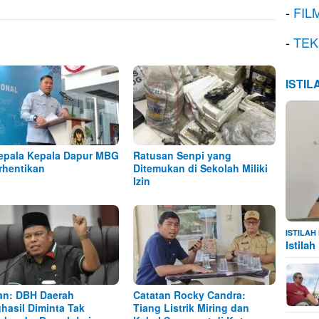
-
FIL
-
TEK
ISTI
epala Kepala Dapur MBG
Ratusan Senpi yang
rhentikan
Ditemukan di Sekolah Miliki
Izin
ISTILA
Istila
n: DBH Daerah
Catatan Rocky Candra:
hasil Diminta Tak
Tiang Listrik Miring dan