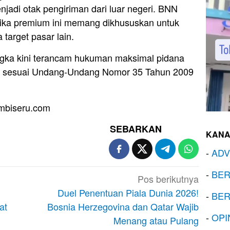
jadi otak pengiriman dari luar negeri. BNN
tika premium ini memang dikhususkan untuk
target pasar lain.
ngka kini terancam hukuman maksimal pidana
sesuai Undang-Undang Nomor 35 Tahun 2009
mbiseru.com
SEBARKAN
KANA
-
ADV
-
BER
Pos berikutnya
Duel Penentuan Piala Dunia 2026!
-
BER
at
Bosnia Herzegovina dan Qatar Wajib
-
OPI
Menang atau Pulang