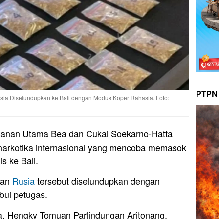
PTPN 
sia Diselundupkan ke Bali dengan Modus Koper Rahasia. Foto:
yanan Utama Bea dan Cukai Soekarno-Hatta
narkotika internasional yang mencoba memasok
s ke Bali.
dan
Rusia
tersebut diselundupkan dengan
bui petugas.
a, Hengky Tomuan Parlindungan Aritonang,