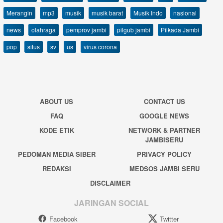
Merangin
mp3
musik
musik barat
Musik Indo
nasional
news
olahraga
pemprov jambi
pilgub jambi
Pilkada Jambi
pop
situs
sv
us
virus corona
ABOUT US
CONTACT US
FAQ
GOOGLE NEWS
KODE ETIK
NETWORK & PARTNER
JAMBISERU
PEDOMAN MEDIA SIBER
PRIVACY POLICY
REDAKSI
MEDSOS JAMBI SERU
DISCLAIMER
JARINGAN SOCIAL
Facebook
Twitter