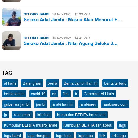
20 Nov 2025 - 19:39 WIB
SELOKO JAMBI
Seloko Adat Jambi : Makna Akar Menurut E…
16 Nov 2025 - 14:41 WIB
SELOKO JAMBI
Seloko Adat Jambi : Nilai Agung Seloko J…
TAG
al haris
Batanghari
berita
Berita Jambi Hari Ini
berita terbaru
berita terkini
covid-19
en
film
fr
Gubernur Al Haris
gubernur jambi
jambi
jambi hari ini
jambiseru
jambiseru.com
jp
kota jambi
kriminal
Kumpulan BERITA haris-sani
Kumpulan BERITA muaro jambi
Kumpulan BERITA Tanjabbar
lagu
lagu barat
lagu dangdut
lagu indo
lagu pop
lirik
lirik lagu