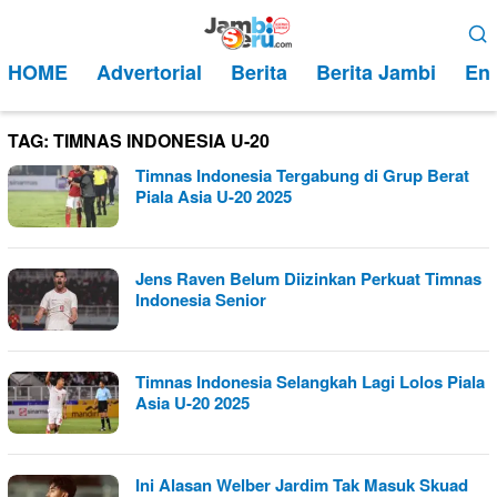
Loncat
Menu
ke
Mobile
HOME
Advertorial
Berita
Berita Jambi
Ent
konten
TAG:
TIMNAS INDONESIA U-20
Timnas Indonesia Tergabung di Grup Berat
Piala Asia U-20 2025
Jens Raven Belum Diizinkan Perkuat Timnas
Indonesia Senior
Timnas Indonesia Selangkah Lagi Lolos Piala
Asia U-20 2025
Ini Alasan Welber Jardim Tak Masuk Skuad