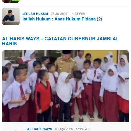
26 Jul 2025 - 14:58 WIB
ISTILAH HUKUM
Istilah Hukum : Asas Hukum Pidana (2)
AL HARIS WAYS – CATATAN GUBERNUR JAMBI AL
HARIS
09 Agu 2026 - 15:24 WIB
AL HARIS WAYS