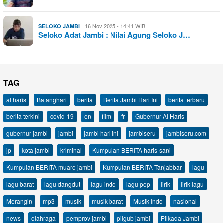
16 Nov 2025 - 14:41 WIB
SELOKO JAMBI
Seloko Adat Jambi : Nilai Agung Seloko J…
TAG
al haris
Batanghari
berita
Berita Jambi Hari Ini
berita terbaru
berita terkini
covid-19
en
film
fr
Gubernur Al Haris
gubernur jambi
jambi
jambi hari ini
jambiseru
jambiseru.com
jp
kota jambi
kriminal
Kumpulan BERITA haris-sani
Kumpulan BERITA muaro jambi
Kumpulan BERITA Tanjabbar
lagu
lagu barat
lagu dangdut
lagu indo
lagu pop
lirik
lirik lagu
Merangin
mp3
musik
musik barat
Musik Indo
nasional
news
olahraga
pemprov jambi
pilgub jambi
Pilkada Jambi