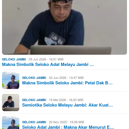
05 Jun 2026 - 16:51 WIB
SELOKO JAMBI
Makna Simbolik Seloko Adat Melayu Jambi …
02 Jun 2026 - 13:47 WIB
SELOKO JAMBI
Makna Simbolik Seloko Jambi: Petai Dak B…
19 Mei 2026 - 16:20 WIB
SELOKO JAMBI
Semiotika Seloko Melayu Jambi: Akar Kuat…
20 Nov 2025 - 19:39 WIB
SELOKO JAMBI
Seloko Adat Jambi : Makna Akar Menurut E…