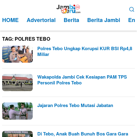
Loncat
Menu
ke
Mobile
HOME
Advertorial
Berita
Berita Jambi
Ent
konten
TAG:
POLRES TEBO
Polres Tebo Ungkap Korupsi KUR BSI Rp4,8
Miliar
Wakapolda Jambi Cek Kesiapan PAM TPS
Personil Polres Tebo
Jajaran Polres Tebo Mutasi Jabatan
Di Tebo, Anak Buah Bunuh Bos Gara Gara