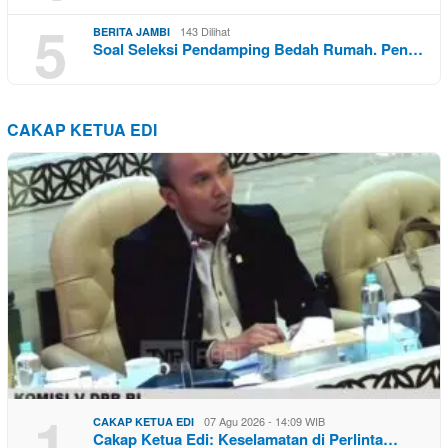
5
143 Dilihat
BERITA JAMBI
Soal Seleksi Pendamping Bedah Rumah. Pen…
CAKAP KETUA EDI
1
07 Agu 2026 - 14:09 WIB
CAKAP KETUA EDI
Cakap Ketua Edi: Keselamatan di Perlinta…