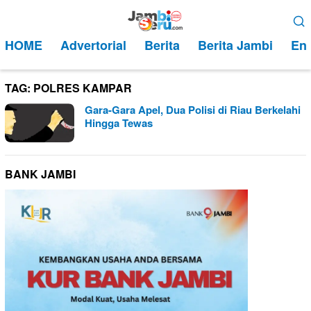
Loncat
Menu
ke
Mobile
HOME
Advertorial
Berita
Berita Jambi
Ent
konten
TAG:
POLRES KAMPAR
Gara-Gara Apel, Dua Polisi di Riau Berkelahi
Hingga Tewas
BANK JAMBI