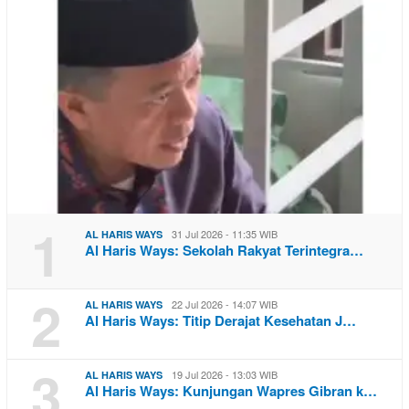
1
31 Jul 2026 - 11:35 WIB
AL HARIS WAYS
Al Haris Ways: Sekolah Rakyat Terintegra…
2
22 Jul 2026 - 14:07 WIB
AL HARIS WAYS
Al Haris Ways: Titip Derajat Kesehatan J…
3
19 Jul 2026 - 13:03 WIB
AL HARIS WAYS
Al Haris Ways: Kunjungan Wapres Gibran k…