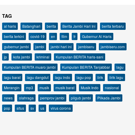
TAG
al haris
Batanghari
berita
Berita Jambi Hari Ini
berita terbaru
berita terkini
covid-19
en
film
fr
Gubernur Al Haris
gubernur jambi
jambi
jambi hari ini
jambiseru
jambiseru.com
jp
kota jambi
kriminal
Kumpulan BERITA haris-sani
Kumpulan BERITA muaro jambi
Kumpulan BERITA Tanjabbar
lagu
lagu barat
lagu dangdut
lagu indo
lagu pop
lirik
lirik lagu
Merangin
mp3
musik
musik barat
Musik Indo
nasional
news
olahraga
pemprov jambi
pilgub jambi
Pilkada Jambi
pop
situs
sv
us
virus corona