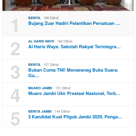
1
188 Dilihat
BERITA
Bujang Zuar Hadiri Pelantikan Persatuan …
2
166 Dilihat
AL HARIS WAYS
Al Haris Ways: Sekolah Rakyat Terintegra…
3
157 Dilihat
BERITA
Bukan Cuma TNI! Mensesneg Buka Suara:
Gu…
4
151 Dilihat
MUARO JAMBI
Muaro Jambi Ukir Prestasi Nasional, Terb…
5
144 Dilihat
BERITA JAMBI
3 Kandidat Kuat Pilgub Jambi 2029, Penga…