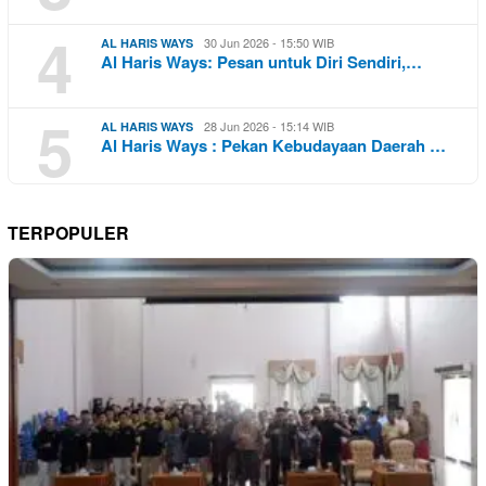
4
30 Jun 2026 - 15:50 WIB
AL HARIS WAYS
Al Haris Ways: Pesan untuk Diri Sendiri,…
5
28 Jun 2026 - 15:14 WIB
AL HARIS WAYS
Al Haris Ways : Pekan Kebudayaan Daerah …
TERPOPULER