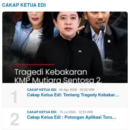
CAKAP KETUA EDI
1
06 Agu 2026 - 02:22 WIB
CAKAP KETUA EDI
Cakap Ketua Edi: Tentang Tragedy Kebakar…
2
19 Jul 2026 - 12:53 WIB
CAKAP KETUA EDI
Cakap Ketua Edi : Potongan Aplikasi Turu…