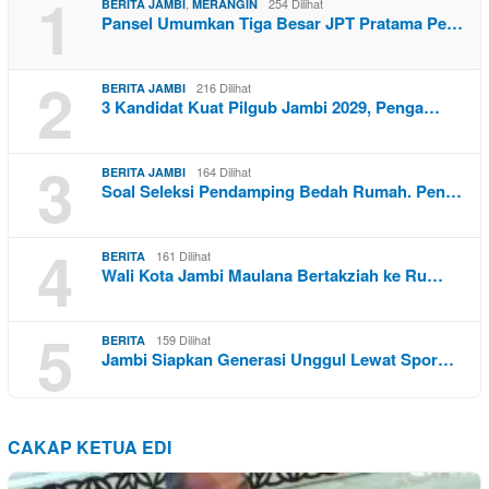
1
,
254 Dilihat
BERITA JAMBI
MERANGIN
Pansel Umumkan Tiga Besar JPT Pratama Pe…
2
216 Dilihat
BERITA JAMBI
3 Kandidat Kuat Pilgub Jambi 2029, Penga…
3
164 Dilihat
BERITA JAMBI
Soal Seleksi Pendamping Bedah Rumah. Pen…
4
161 Dilihat
BERITA
Wali Kota Jambi Maulana Bertakziah ke Ru…
5
159 Dilihat
BERITA
Jambi Siapkan Generasi Unggul Lewat Spor…
CAKAP KETUA EDI