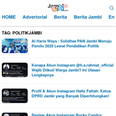
Loncat
Menu
ke
Mobile
HOME
Advertorial
Berita
Berita Jambi
Ent
konten
TAG:
POLITIKJAMBI
Al Haris Ways : Soliditas PAN Jambi Menuju
Pemilu 2029 Lewat Pendidikan Politik
Kenapa Akun Instagram @h.a.rahmat_official
Wajib Diikuti Warga Jambi? Ini Ulasan
Lengkapnya
Profil & Akun Instagram Hafiz Fattah: Ketua
DPRD Jambi yang Banyak Diperhitungkan!
Review Akun Instagram Rocky Candra: