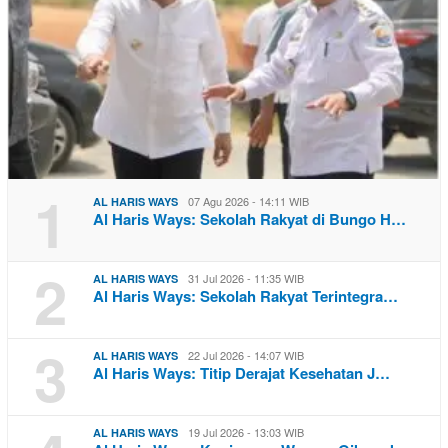
1
07 Agu 2026 - 14:11 WIB
AL HARIS WAYS
Al Haris Ways: Sekolah Rakyat di Bungo H…
2
31 Jul 2026 - 11:35 WIB
AL HARIS WAYS
Al Haris Ways: Sekolah Rakyat Terintegra…
3
22 Jul 2026 - 14:07 WIB
AL HARIS WAYS
Al Haris Ways: Titip Derajat Kesehatan J…
19 Jul 2026 - 13:03 WIB
AL HARIS WAYS