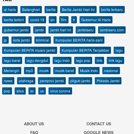
al haris
Batanghari
berita
Berita Jambi Hari Ini
berita terbaru
berita terkini
covid-19
en
film
fr
Gubernur Al Haris
gubernur jambi
jambi
jambi hari ini
jambiseru
jambiseru.com
jp
kota jambi
kriminal
Kumpulan BERITA haris-sani
Kumpulan BERITA muaro jambi
Kumpulan BERITA Tanjabbar
lagu
lagu barat
lagu dangdut
lagu indo
lagu pop
lirik
lirik lagu
Merangin
mp3
musik
musik barat
Musik Indo
nasional
news
olahraga
pemprov jambi
pilgub jambi
Pilkada Jambi
pop
situs
sv
us
virus corona
ABOUT US
CONTACT US
FAQ
GOOGLE NEWS