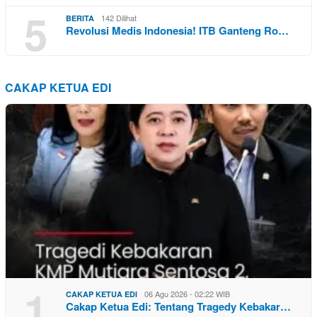
5
142 Dilihat
BERITA
Revolusi Medis Indonesia! ITB Ganteng Ro…
CAKAP KETUA EDI
1
06 Agu 2026 - 02:22 WIB
CAKAP KETUA EDI
Cakap Ketua Edi: Tentang Tragedy Kebakar…