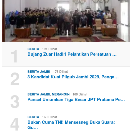
1
191 Dilihat
BERITA
Bujang Zuar Hadiri Pelantikan Persatuan …
2
176 Dilihat
BERITA JAMBI
3 Kandidat Kuat Pilgub Jambi 2029, Penga…
3
,
169 Dilihat
BERITA JAMBI
MERANGIN
Pansel Umumkan Tiga Besar JPT Pratama Pe…
4
160 Dilihat
BERITA
Bukan Cuma TNI! Mensesneg Buka Suara:
Gu…