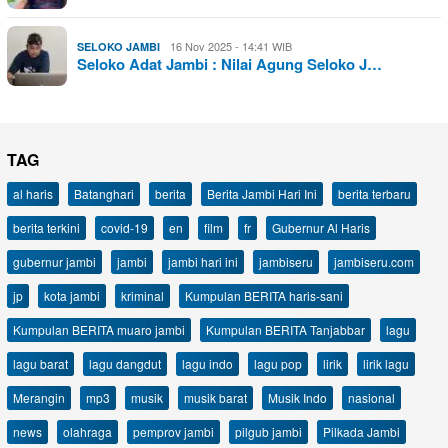
16 Nov 2025 - 14:41 WIB
SELOKO JAMBI
Seloko Adat Jambi : Nilai Agung Seloko J…
TAG
al haris
Batanghari
berita
Berita Jambi Hari Ini
berita terbaru
berita terkini
covid-19
en
film
fr
Gubernur Al Haris
gubernur jambi
jambi
jambi hari ini
jambiseru
jambiseru.com
jp
kota jambi
kriminal
Kumpulan BERITA haris-sani
Kumpulan BERITA muaro jambi
Kumpulan BERITA Tanjabbar
lagu
lagu barat
lagu dangdut
lagu indo
lagu pop
lirik
lirik lagu
Merangin
mp3
musik
musik barat
Musik Indo
nasional
news
olahraga
pemprov jambi
pilgub jambi
Pilkada Jambi