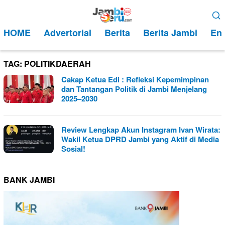
Loncat
Menu
ke
Mobile
HOME
Advertorial
Berita
Berita Jambi
Ent
konten
TAG:
POLITIKDAERAH
Cakap Ketua Edi : Refleksi Kepemimpinan
dan Tantangan Politik di Jambi Menjelang
2025–2030
Review Lengkap Akun Instagram Ivan Wirata:
Wakil Ketua DPRD Jambi yang Aktif di Media
Sosial!
BANK JAMBI