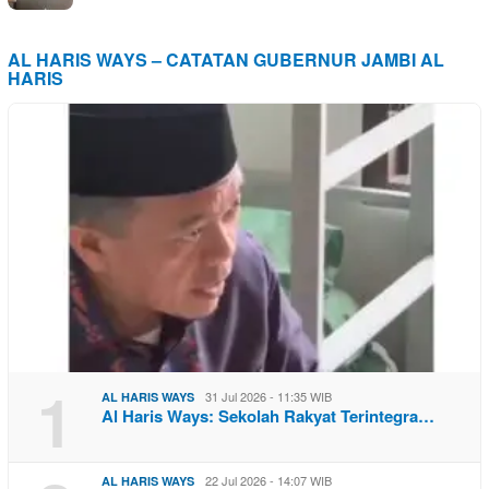
AL HARIS WAYS – CATATAN GUBERNUR JAMBI AL
HARIS
1
31 Jul 2026 - 11:35 WIB
AL HARIS WAYS
Al Haris Ways: Sekolah Rakyat Terintegra…
22 Jul 2026 - 14:07 WIB
AL HARIS WAYS