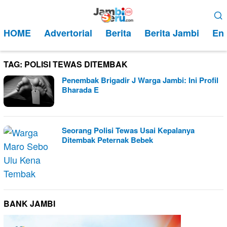
Loncat
Menu
ke
Mobile
HOME
Advertorial
Berita
Berita Jambi
Ent
konten
TAG:
POLISI TEWAS DITEMBAK
Penembak Brigadir J Warga Jambi: Ini Profil
Bharada E
Seorang Polisi Tewas Usai Kepalanya
Ditembak Peternak Bebek
BANK JAMBI