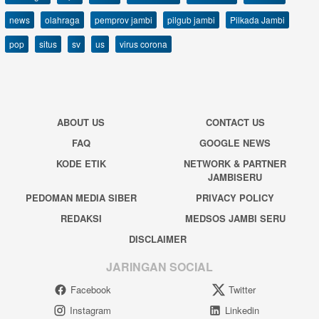
news
olahraga
pemprov jambi
pilgub jambi
Pilkada Jambi
pop
situs
sv
us
virus corona
ABOUT US
CONTACT US
FAQ
GOOGLE NEWS
KODE ETIK
NETWORK & PARTNER
JAMBISERU
PEDOMAN MEDIA SIBER
PRIVACY POLICY
REDAKSI
MEDSOS JAMBI SERU
DISCLAIMER
JARINGAN SOCIAL
Facebook
Twitter
Instagram
Linkedin