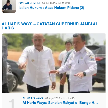
26 Jul 2025 - 14:58 WIB
ISTILAH HUKUM
Istilah Hukum : Asas Hukum Pidana (2)
AL HARIS WAYS – CATATAN GUBERNUR JAMBI AL
HARIS
1
07 Agu 2026 - 14:11 WIB
AL HARIS WAYS
Al Haris Ways: Sekolah Rakyat di Bungo H…