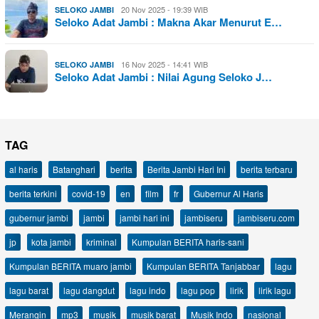
20 Nov 2025 - 19:39 WIB
SELOKO JAMBI
Seloko Adat Jambi : Makna Akar Menurut E…
16 Nov 2025 - 14:41 WIB
SELOKO JAMBI
Seloko Adat Jambi : Nilai Agung Seloko J…
TAG
al haris
Batanghari
berita
Berita Jambi Hari Ini
berita terbaru
berita terkini
covid-19
en
film
fr
Gubernur Al Haris
gubernur jambi
jambi
jambi hari ini
jambiseru
jambiseru.com
jp
kota jambi
kriminal
Kumpulan BERITA haris-sani
Kumpulan BERITA muaro jambi
Kumpulan BERITA Tanjabbar
lagu
lagu barat
lagu dangdut
lagu indo
lagu pop
lirik
lirik lagu
Merangin
mp3
musik
musik barat
Musik Indo
nasional