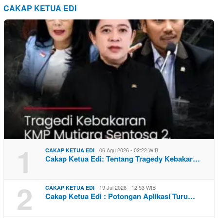
CAKAP KETUA EDI
1
06 Agu 2026 - 02:22 WIB
CAKAP KETUA EDI
Cakap Ketua Edi: Tentang Tragedy Kebakar…
2
19 Jul 2026 - 12:53 WIB
CAKAP KETUA EDI
Cakap Ketua Edi : Potongan Aplikasi Turu…