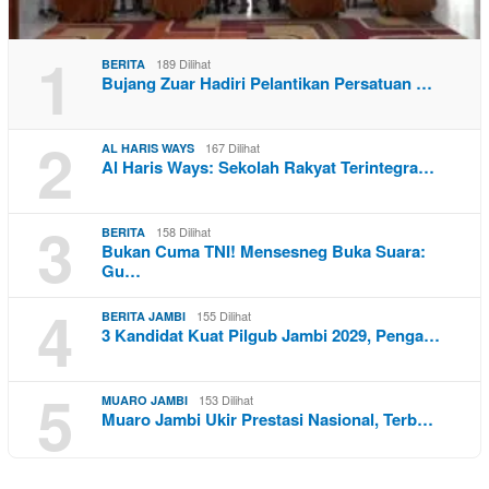
1
189 Dilihat
BERITA
Bujang Zuar Hadiri Pelantikan Persatuan …
2
167 Dilihat
AL HARIS WAYS
Al Haris Ways: Sekolah Rakyat Terintegra…
3
158 Dilihat
BERITA
Bukan Cuma TNI! Mensesneg Buka Suara:
Gu…
4
155 Dilihat
BERITA JAMBI
3 Kandidat Kuat Pilgub Jambi 2029, Penga…
5
153 Dilihat
MUARO JAMBI
Muaro Jambi Ukir Prestasi Nasional, Terb…