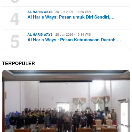
4
30 Jun 2026 - 15:50 WIB
AL HARIS WAYS
Al Haris Ways: Pesan untuk Diri Sendiri,…
5
28 Jun 2026 - 15:14 WIB
AL HARIS WAYS
Al Haris Ways : Pekan Kebudayaan Daerah …
TERPOPULER