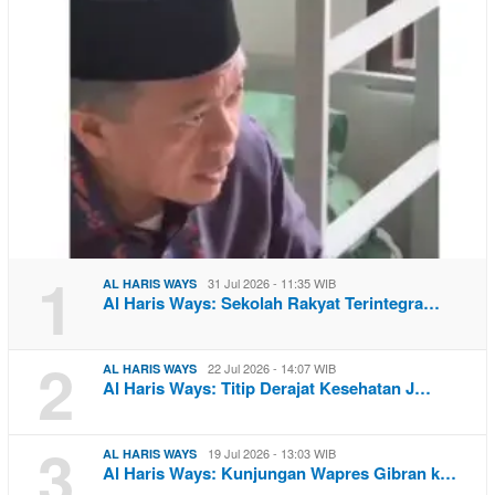
1
31 Jul 2026 - 11:35 WIB
AL HARIS WAYS
Al Haris Ways: Sekolah Rakyat Terintegra…
2
22 Jul 2026 - 14:07 WIB
AL HARIS WAYS
Al Haris Ways: Titip Derajat Kesehatan J…
3
19 Jul 2026 - 13:03 WIB
AL HARIS WAYS
Al Haris Ways: Kunjungan Wapres Gibran k…