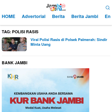
Loncat
Menu
ke
Mobile
HOME
Advertorial
Berita
Berita Jambi
Ent
konten
TAG:
POLISI RASIS
Viral Polisi Rasis di Polsek Palmerah: Sindir
Minta Uang
BANK JAMBI