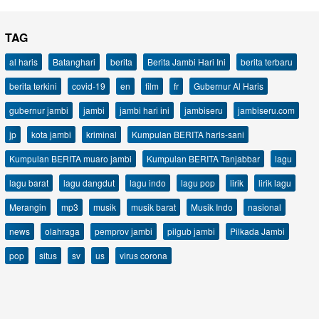
TAG
al haris
Batanghari
berita
Berita Jambi Hari Ini
berita terbaru
berita terkini
covid-19
en
film
fr
Gubernur Al Haris
gubernur jambi
jambi
jambi hari ini
jambiseru
jambiseru.com
jp
kota jambi
kriminal
Kumpulan BERITA haris-sani
Kumpulan BERITA muaro jambi
Kumpulan BERITA Tanjabbar
lagu
lagu barat
lagu dangdut
lagu indo
lagu pop
lirik
lirik lagu
Merangin
mp3
musik
musik barat
Musik Indo
nasional
news
olahraga
pemprov jambi
pilgub jambi
Pilkada Jambi
pop
situs
sv
us
virus corona