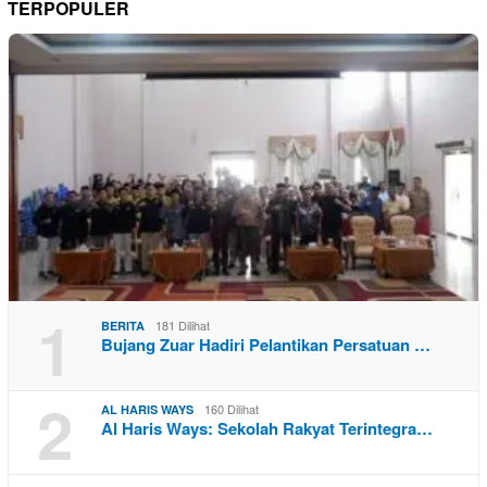
TERPOPULER
1
181 Dilihat
BERITA
Bujang Zuar Hadiri Pelantikan Persatuan …
2
160 Dilihat
AL HARIS WAYS
Al Haris Ways: Sekolah Rakyat Terintegra…