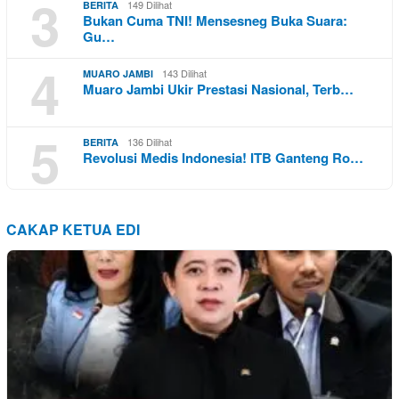
3
149 Dilihat
BERITA
Bukan Cuma TNI! Mensesneg Buka Suara:
Gu…
4
143 Dilihat
MUARO JAMBI
Muaro Jambi Ukir Prestasi Nasional, Terb…
5
136 Dilihat
BERITA
Revolusi Medis Indonesia! ITB Ganteng Ro…
CAKAP KETUA EDI