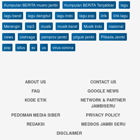
Kumpulan BERITA muaro jambi
Kumpulan BERITA Tanjabbar
lagu
lagu barat
lagu dangdut
lagu indo
lagu pop
lirik
lirik lagu
Merangin
mp3
musik
musik barat
Musik Indo
nasional
news
olahraga
pemprov jambi
pilgub jambi
Pilkada Jambi
pop
situs
sv
us
virus corona
ABOUT US
CONTACT US
FAQ
GOOGLE NEWS
KODE ETIK
NETWORK & PARTNER
JAMBISERU
PEDOMAN MEDIA SIBER
PRIVACY POLICY
REDAKSI
MEDSOS JAMBI SERU
DISCLAIMER