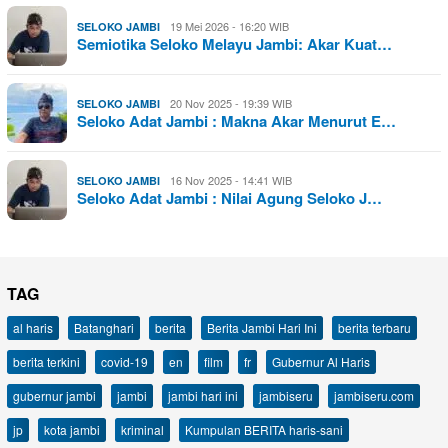
19 Mei 2026 - 16:20 WIB
SELOKO JAMBI
Semiotika Seloko Melayu Jambi: Akar Kuat…
20 Nov 2025 - 19:39 WIB
SELOKO JAMBI
Seloko Adat Jambi : Makna Akar Menurut E…
16 Nov 2025 - 14:41 WIB
SELOKO JAMBI
Seloko Adat Jambi : Nilai Agung Seloko J…
TAG
al haris
Batanghari
berita
Berita Jambi Hari Ini
berita terbaru
berita terkini
covid-19
en
film
fr
Gubernur Al Haris
gubernur jambi
jambi
jambi hari ini
jambiseru
jambiseru.com
jp
kota jambi
kriminal
Kumpulan BERITA haris-sani