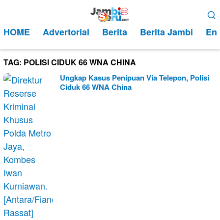
Loncat
Menu
ke
Mobile
HOME
Advertorial
Berita
Berita Jambi
Ent
konten
TAG:
POLISI CIDUK 66 WNA CHINA
Ungkap Kasus Penipuan Via Telepon, Polisi
Ciduk 66 WNA China