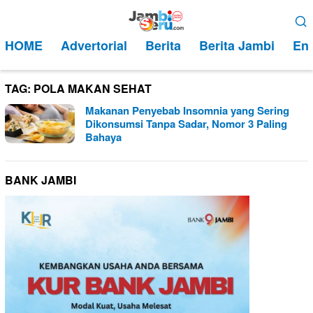
Loncat
Menu
ke
Mobile
HOME
Advertorial
Berita
Berita Jambi
Ent
konten
TAG:
POLA MAKAN SEHAT
Makanan Penyebab Insomnia yang Sering
Dikonsumsi Tanpa Sadar, Nomor 3 Paling
Bahaya
BANK JAMBI