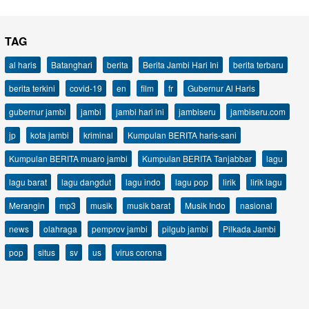
TAG
al haris
Batanghari
berita
Berita Jambi Hari Ini
berita terbaru
berita terkini
covid-19
en
film
fr
Gubernur Al Haris
gubernur jambi
jambi
jambi hari ini
jambiseru
jambiseru.com
jp
kota jambi
kriminal
Kumpulan BERITA haris-sani
Kumpulan BERITA muaro jambi
Kumpulan BERITA Tanjabbar
lagu
lagu barat
lagu dangdut
lagu indo
lagu pop
lirik
lirik lagu
Merangin
mp3
musik
musik barat
Musik Indo
nasional
news
olahraga
pemprov jambi
pilgub jambi
Pilkada Jambi
pop
situs
sv
us
virus corona