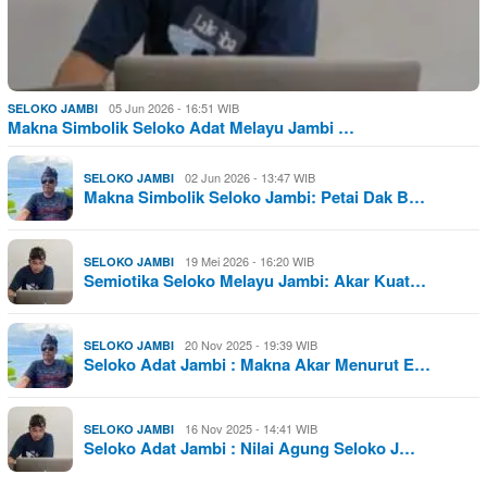
05 Jun 2026 - 16:51 WIB
SELOKO JAMBI
Makna Simbolik Seloko Adat Melayu Jambi …
02 Jun 2026 - 13:47 WIB
SELOKO JAMBI
Makna Simbolik Seloko Jambi: Petai Dak B…
19 Mei 2026 - 16:20 WIB
SELOKO JAMBI
Semiotika Seloko Melayu Jambi: Akar Kuat…
20 Nov 2025 - 19:39 WIB
SELOKO JAMBI
Seloko Adat Jambi : Makna Akar Menurut E…
16 Nov 2025 - 14:41 WIB
SELOKO JAMBI
Seloko Adat Jambi : Nilai Agung Seloko J…