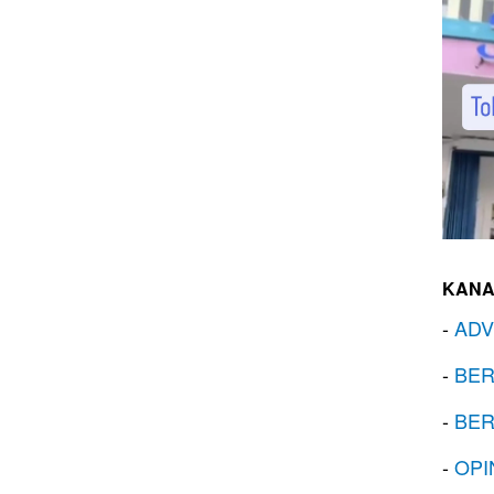
KANA
-
ADV
-
BER
-
BER
-
OPI