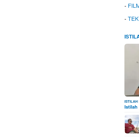
-
FIL
-
TEK
ISTI
ISTILA
Istila