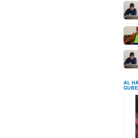
AL H
GUBE