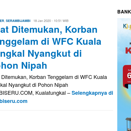
BANK
,
Eri
18 Jan 2020 - 10:51 WIB
ER
SERAMBIJAMBI
at Ditemukan, Korban
Saputra
nggelam di WFC Kuala
ngkal Nyangkut di
hon Nipah
 Ditemukan, Korban Tenggelam di WFC Kuala
kal Nyangkut di Pohon Nipah
BISERU.COM, Kualatungkal –
Selengkapnya di
biseru.com