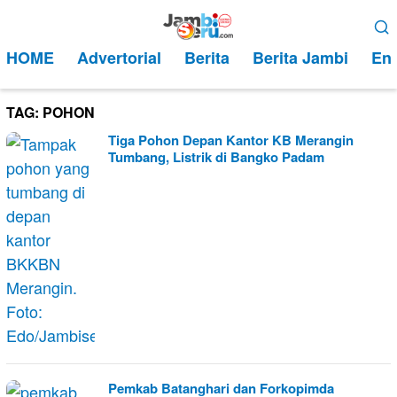
Loncat
Menu
ke
Mobile
HOME
Advertorial
Berita
Berita Jambi
Ent
konten
TAG:
POHON
Tiga Pohon Depan Kantor KB Merangin
Tumbang, Listrik di Bangko Padam
Pemkab Batanghari dan Forkopimda