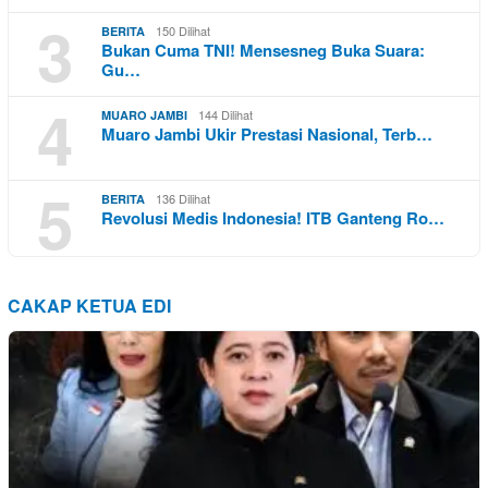
3
150 Dilihat
BERITA
Bukan Cuma TNI! Mensesneg Buka Suara:
Gu…
4
144 Dilihat
MUARO JAMBI
Muaro Jambi Ukir Prestasi Nasional, Terb…
5
136 Dilihat
BERITA
Revolusi Medis Indonesia! ITB Ganteng Ro…
CAKAP KETUA EDI