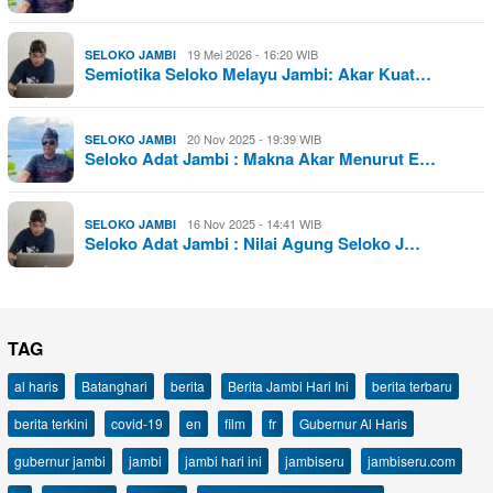
19 Mei 2026 - 16:20 WIB
SELOKO JAMBI
Semiotika Seloko Melayu Jambi: Akar Kuat…
20 Nov 2025 - 19:39 WIB
SELOKO JAMBI
Seloko Adat Jambi : Makna Akar Menurut E…
16 Nov 2025 - 14:41 WIB
SELOKO JAMBI
Seloko Adat Jambi : Nilai Agung Seloko J…
TAG
al haris
Batanghari
berita
Berita Jambi Hari Ini
berita terbaru
berita terkini
covid-19
en
film
fr
Gubernur Al Haris
gubernur jambi
jambi
jambi hari ini
jambiseru
jambiseru.com