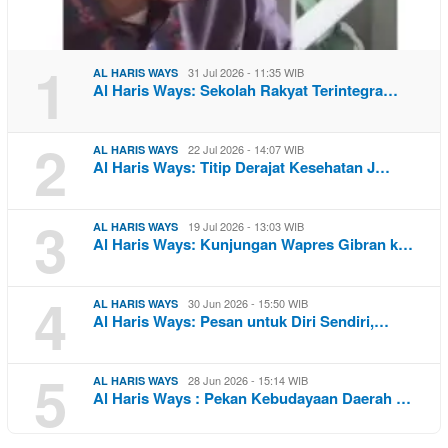
1
31 Jul 2026 - 11:35 WIB
AL HARIS WAYS
Al Haris Ways: Sekolah Rakyat Terintegra…
2
22 Jul 2026 - 14:07 WIB
AL HARIS WAYS
Al Haris Ways: Titip Derajat Kesehatan J…
3
19 Jul 2026 - 13:03 WIB
AL HARIS WAYS
Al Haris Ways: Kunjungan Wapres Gibran k…
4
30 Jun 2026 - 15:50 WIB
AL HARIS WAYS
Al Haris Ways: Pesan untuk Diri Sendiri,…
5
28 Jun 2026 - 15:14 WIB
AL HARIS WAYS
Al Haris Ways : Pekan Kebudayaan Daerah …