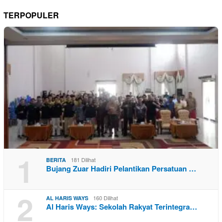
TERPOPULER
1
181 Dilihat
BERITA
Bujang Zuar Hadiri Pelantikan Persatuan …
2
160 Dilihat
AL HARIS WAYS
Al Haris Ways: Sekolah Rakyat Terintegra…