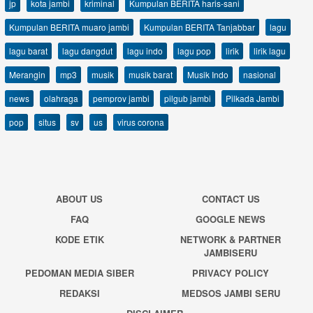
jp
kota jambi
kriminal
Kumpulan BERITA haris-sani
Kumpulan BERITA muaro jambi
Kumpulan BERITA Tanjabbar
lagu
lagu barat
lagu dangdut
lagu indo
lagu pop
lirik
lirik lagu
Merangin
mp3
musik
musik barat
Musik Indo
nasional
news
olahraga
pemprov jambi
pilgub jambi
Pilkada Jambi
pop
situs
sv
us
virus corona
ABOUT US
CONTACT US
FAQ
GOOGLE NEWS
KODE ETIK
NETWORK & PARTNER
JAMBISERU
PEDOMAN MEDIA SIBER
PRIVACY POLICY
REDAKSI
MEDSOS JAMBI SERU