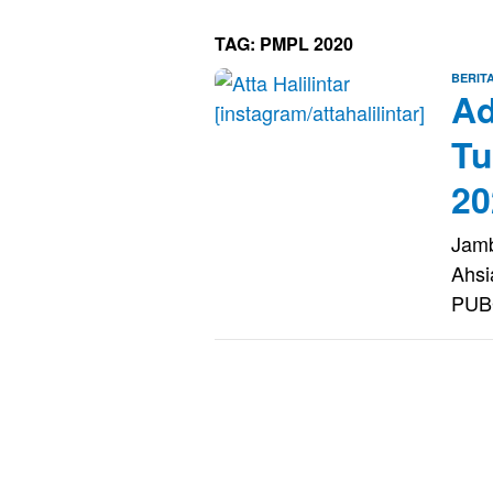
TAG:
PMPL 2020
BERIT
Ad
T
20
Jamb
Ahsi
PUB