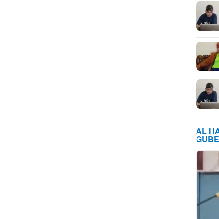
AL H
GUBE