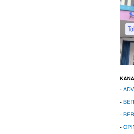
KANA
-
ADV
-
BER
-
BER
-
OPI