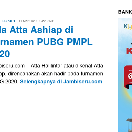
BANK
,
Evo
11 Mar 2020 - 04:26 WIB
A
ESPORT
a Atta Ashiap di
Kusnady
urnamen PUBG PMPL
20
iseru.com – Atta Halilintar atau dikenal Atta
ap, direncanakan akan hadir pada turnamen
G 2020.
Selengkapnya di Jambiseru.com