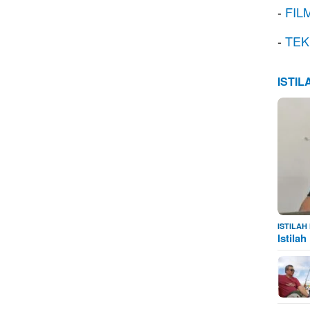
-
FIL
-
TEK
ISTI
ISTILA
Istila