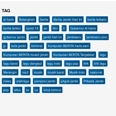
TAG
al haris
Batanghari
berita
Berita Jambi Hari Ini
berita terbaru
berita terkini
covid-19
en
film
fr
Gubernur Al Haris
gubernur jambi
jambi
jambi hari ini
jambiseru
jambiseru.com
jp
kota jambi
kriminal
Kumpulan BERITA haris-sani
Kumpulan BERITA muaro jambi
Kumpulan BERITA Tanjabbar
lagu
lagu barat
lagu dangdut
lagu indo
lagu pop
lirik
lirik lagu
Merangin
mp3
musik
musik barat
Musik Indo
nasional
news
olahraga
pemprov jambi
pilgub jambi
Pilkada Jambi
pop
situs
sv
us
virus corona