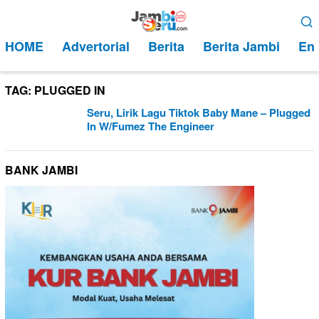
Loncat
Menu
ke
Mobile
HOME
Advertorial
Berita
Berita Jambi
Ent
konten
TAG:
PLUGGED IN
Seru, Lirik Lagu Tiktok Baby Mane – Plugged
In W/Fumez The Engineer
BANK JAMBI