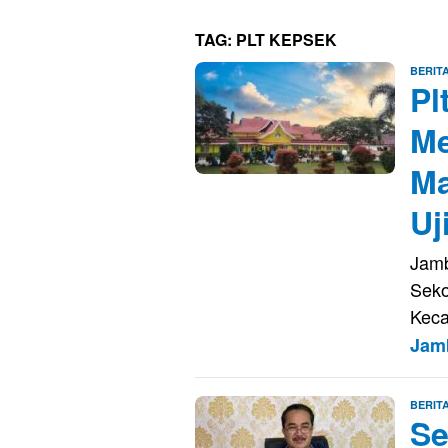
TAG:
PLT KEPSEK
BERIT
Pl
Me
Ma
Uj
Jamb
Seko
Keca
Jam
BERIT
Se