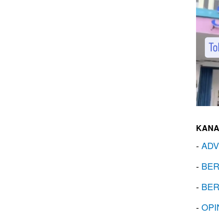
KANA
-
ADV
-
BER
-
BER
-
OPI