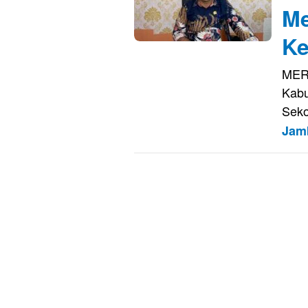
Me
Ke
MERA
Kabu
Seko
Jam