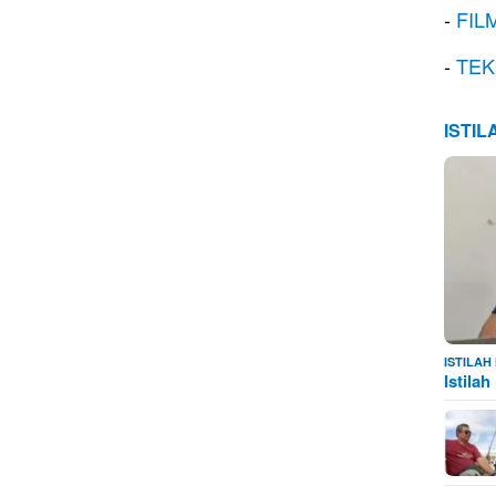
-
FIL
-
TEK
ISTI
ISTILA
Istila