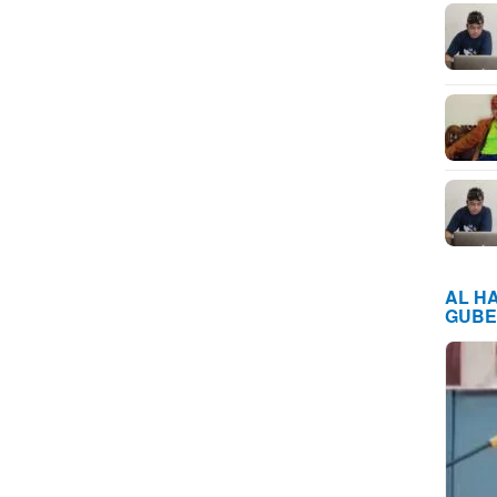
AL H
GUBE