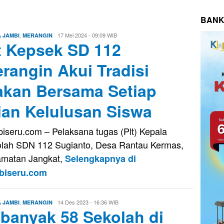
BANK
,
Edo
17 Mei 2024 - 09:09 WIB
A JAMBI
MERANGIN
t Kepsek SD 112
Guntara
rangin Akui Tradisi
kan Bersama Setiap
ian Kelulusan Siswa
iseru.com – Pelaksana tugas (Plt) Kepala
lah SDN 112 Sugianto, Desa Rantau Kermas,
matan Jangkat,
Selengkapnya di
biseru.com
,
Edo
14 Des 2023 - 16:36 WIB
A JAMBI
MERANGIN
banyak 58 Sekolah di
Guntara