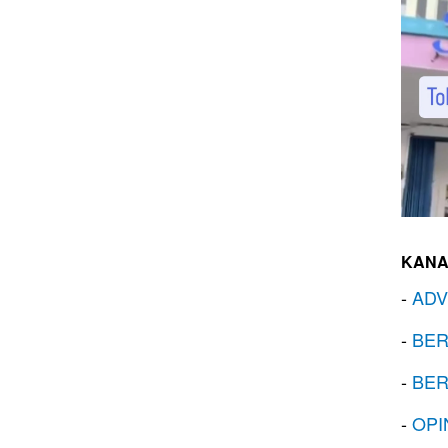
KANA
-
ADV
-
BER
-
BER
-
OPI