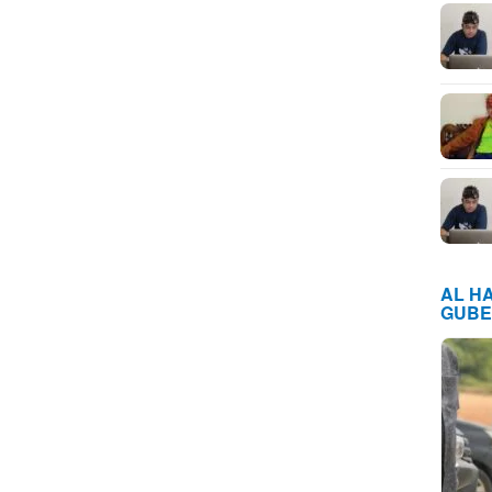
AL H
GUBE