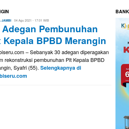
NGIN
BANK
Eri
04 Agu 2021 - 17:01 WIB
A JAMBI
 Adegan Pembunuhan
Saputra
t Kepala BPBD Merangin
iseru.com – Sebanyak 30 adegan diperagakan
m rekonstruksi pembunuhan Plt Kepala BPBD
ngin, Syafri (55).
Selengkapnya di
biseru.com