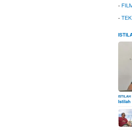
-
FIL
-
TEK
ISTI
ISTILA
Istila