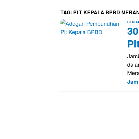
TAG:
PLT KEPALA BPBD MERA
BERIT
30
Pl
Jamb
dala
Mera
Jam