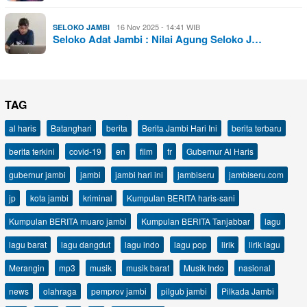
16 Nov 2025 - 14:41 WIB
SELOKO JAMBI
Seloko Adat Jambi : Nilai Agung Seloko J…
TAG
al haris
Batanghari
berita
Berita Jambi Hari Ini
berita terbaru
berita terkini
covid-19
en
film
fr
Gubernur Al Haris
gubernur jambi
jambi
jambi hari ini
jambiseru
jambiseru.com
jp
kota jambi
kriminal
Kumpulan BERITA haris-sani
Kumpulan BERITA muaro jambi
Kumpulan BERITA Tanjabbar
lagu
lagu barat
lagu dangdut
lagu indo
lagu pop
lirik
lirik lagu
Merangin
mp3
musik
musik barat
Musik Indo
nasional
news
olahraga
pemprov jambi
pilgub jambi
Pilkada Jambi