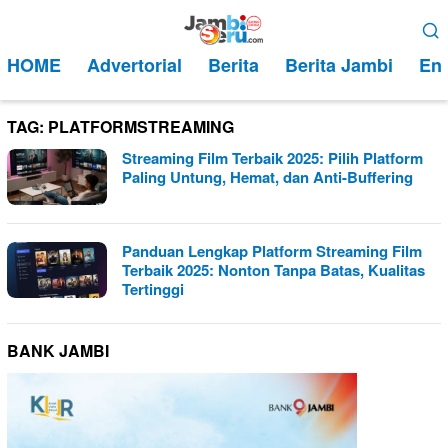
Loncat
Menu
ke
Mobile
HOME
Advertorial
Berita
Berita Jambi
Ent
konten
TAG:
PLATFORMSTREAMING
Streaming Film Terbaik 2025: Pilih Platform
Paling Untung, Hemat, dan Anti-Buffering
Panduan Lengkap Platform Streaming Film
Terbaik 2025: Nonton Tanpa Batas, Kualitas
Tertinggi
BANK JAMBI