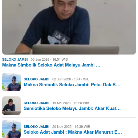
05 Jun 2026 - 16:51 WIB
SELOKO JAMBI
Makna Simbolik Seloko Adat Melayu Jambi …
02 Jun 2026 - 13:47 WIB
SELOKO JAMBI
Makna Simbolik Seloko Jambi: Petai Dak B…
19 Mei 2026 - 16:20 WIB
SELOKO JAMBI
Semiotika Seloko Melayu Jambi: Akar Kuat…
20 Nov 2025 - 19:39 WIB
SELOKO JAMBI
Seloko Adat Jambi : Makna Akar Menurut E…