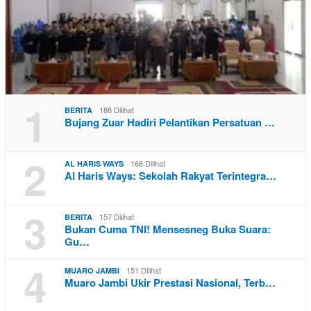
1
188 Dilihat
BERITA
Bujang Zuar Hadiri Pelantikan Persatuan …
2
166 Dilihat
AL HARIS WAYS
Al Haris Ways: Sekolah Rakyat Terintegra…
3
157 Dilihat
BERITA
Bukan Cuma TNI! Mensesneg Buka Suara:
Gu…
4
151 Dilihat
MUARO JAMBI
Muaro Jambi Ukir Prestasi Nasional, Terb…