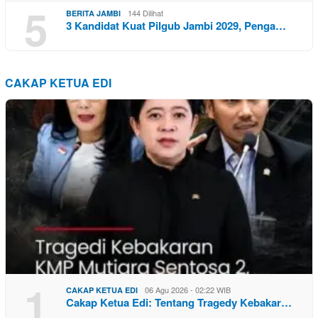
5
144 Dilihat
BERITA JAMBI
3 Kandidat Kuat Pilgub Jambi 2029, Penga…
CAKAP KETUA EDI
1
06 Agu 2026 - 02:22 WIB
CAKAP KETUA EDI
Cakap Ketua Edi: Tentang Tragedy Kebakar…