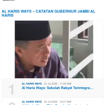
AL HARIS WAYS – CATATAN GUBERNUR JAMBI AL
HARIS
1
31 Jul 2026 - 11:35 WIB
AL HARIS WAYS
Al Haris Ways: Sekolah Rakyat Terintegra…
22 Jul 2026 - 14:07 WIB
AL HARIS WAYS