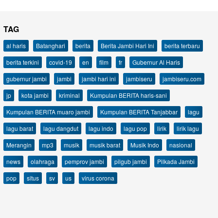
TAG
al haris
Batanghari
berita
Berita Jambi Hari Ini
berita terbaru
berita terkini
covid-19
en
film
fr
Gubernur Al Haris
gubernur jambi
jambi
jambi hari ini
jambiseru
jambiseru.com
jp
kota jambi
kriminal
Kumpulan BERITA haris-sani
Kumpulan BERITA muaro jambi
Kumpulan BERITA Tanjabbar
lagu
lagu barat
lagu dangdut
lagu indo
lagu pop
lirik
lirik lagu
Merangin
mp3
musik
musik barat
Musik Indo
nasional
news
olahraga
pemprov jambi
pilgub jambi
Pilkada Jambi
pop
situs
sv
us
virus corona