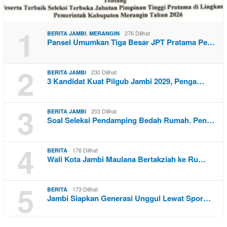
1
,
276 Dilihat
BERITA JAMBI
MERANGIN
Pansel Umumkan Tiga Besar JPT Pratama Pe…
2
230 Dilihat
BERITA JAMBI
3 Kandidat Kuat Pilgub Jambi 2029, Penga…
3
203 Dilihat
BERITA JAMBI
Soal Seleksi Pendamping Bedah Rumah. Pen…
4
176 Dilihat
BERITA
Wali Kota Jambi Maulana Bertakziah ke Ru…
5
173 Dilihat
BERITA
Jambi Siapkan Generasi Unggul Lewat Spor…