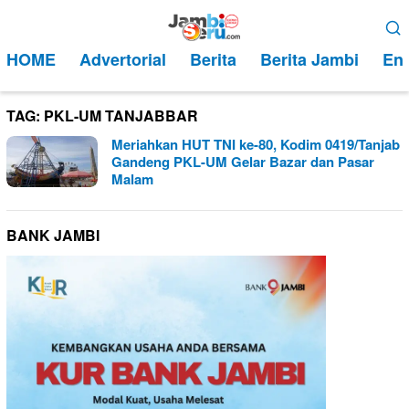
Loncat
Menu
ke
Mobile
HOME
Advertorial
Berita
Berita Jambi
Ent
konten
TAG:
PKL-UM TANJABBAR
Meriahkan HUT TNI ke-80, Kodim 0419/Tanjab
Gandeng PKL-UM Gelar Bazar dan Pasar
Malam
BANK JAMBI