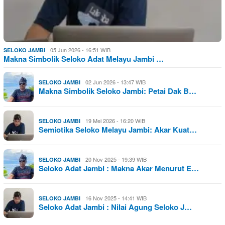
05 Jun 2026 - 16:51 WIB
SELOKO JAMBI
Makna Simbolik Seloko Adat Melayu Jambi …
02 Jun 2026 - 13:47 WIB
SELOKO JAMBI
Makna Simbolik Seloko Jambi: Petai Dak B…
19 Mei 2026 - 16:20 WIB
SELOKO JAMBI
Semiotika Seloko Melayu Jambi: Akar Kuat…
20 Nov 2025 - 19:39 WIB
SELOKO JAMBI
Seloko Adat Jambi : Makna Akar Menurut E…
16 Nov 2025 - 14:41 WIB
SELOKO JAMBI
Seloko Adat Jambi : Nilai Agung Seloko J…