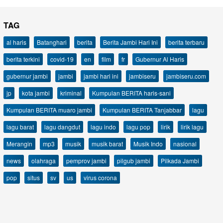
TAG
al haris
Batanghari
berita
Berita Jambi Hari Ini
berita terbaru
berita terkini
covid-19
en
film
fr
Gubernur Al Haris
gubernur jambi
jambi
jambi hari ini
jambiseru
jambiseru.com
jp
kota jambi
kriminal
Kumpulan BERITA haris-sani
Kumpulan BERITA muaro jambi
Kumpulan BERITA Tanjabbar
lagu
lagu barat
lagu dangdut
lagu indo
lagu pop
lirik
lirik lagu
Merangin
mp3
musik
musik barat
Musik Indo
nasional
news
olahraga
pemprov jambi
pilgub jambi
Pilkada Jambi
pop
situs
sv
us
virus corona