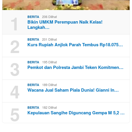
1
206 Dilihat
BERITA
Bikin UMKM Perempuan Naik Kelas!
Langkah…
2
201 Dilihat
BERITA
Kurs Rupiah Anjlok Parah Tembus Rp18.075…
3
195 Dilihat
BERITA
Pemkot dan Polresta Jambi Teken Komitmen…
4
189 Dilihat
BERITA
Wacana Jual Saham Piala Dunia! Gianni In…
5
182 Dilihat
BERITA
Kepulauan Sangihe Diguncang Gempa M 5,2 …