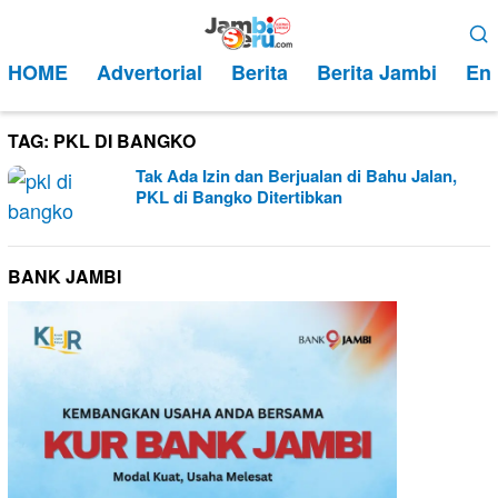
Loncat
Menu
ke
Mobile
HOME
Advertorial
Berita
Berita Jambi
Ent
konten
TAG:
PKL DI BANGKO
Tak Ada Izin dan Berjualan di Bahu Jalan,
PKL di Bangko Ditertibkan
BANK JAMBI