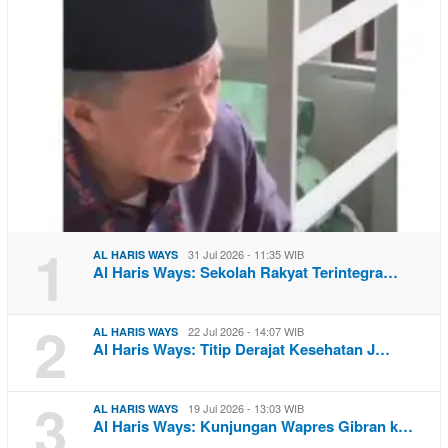
1
31 Jul 2026 - 11:35 WIB
AL HARIS WAYS
Al Haris Ways: Sekolah Rakyat Terintegra…
2
22 Jul 2026 - 14:07 WIB
AL HARIS WAYS
Al Haris Ways: Titip Derajat Kesehatan J…
3
19 Jul 2026 - 13:03 WIB
AL HARIS WAYS
Al Haris Ways: Kunjungan Wapres Gibran k…