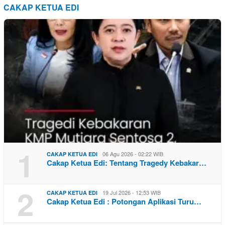
CAKAP KETUA EDI
1
06 Agu 2026 - 02:22 WIB
CAKAP KETUA EDI
Cakap Ketua Edi: Tentang Tragedy Kebakar…
2
19 Jul 2026 - 12:53 WIB
CAKAP KETUA EDI
Cakap Ketua Edi : Potongan Aplikasi Turu…