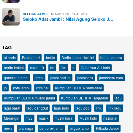
16 Nov 2025 - 14:41 WIB
SELOKO JAMBI
Seloko Adat Jambi : Nilai Agung Seloko J…
TAG
al haris
Batanghari
berita
Berita Jambi Hari Ini
berita terbaru
berita terkini
covid-19
en
film
fr
Gubernur Al Haris
gubernur jambi
jambi
jambi hari ini
jambiseru
jambiseru.com
jp
kota jambi
kriminal
Kumpulan BERITA haris-sani
Kumpulan BERITA muaro jambi
Kumpulan BERITA Tanjabbar
lagu
lagu barat
lagu dangdut
lagu indo
lagu pop
lirik
lirik lagu
Merangin
mp3
musik
musik barat
Musik Indo
nasional
news
olahraga
pemprov jambi
pilgub jambi
Pilkada Jambi