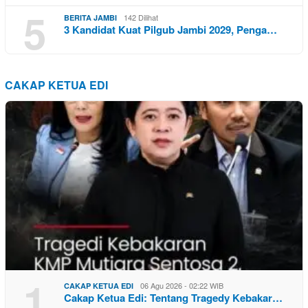
5
142 Dilihat
BERITA JAMBI
3 Kandidat Kuat Pilgub Jambi 2029, Penga…
CAKAP KETUA EDI
1
06 Agu 2026 - 02:22 WIB
CAKAP KETUA EDI
Cakap Ketua Edi: Tentang Tragedy Kebakar…