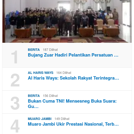
1
187 Dilihat
BERITA
Bujang Zuar Hadiri Pelantikan Persatuan …
2
164 Dilihat
AL HARIS WAYS
Al Haris Ways: Sekolah Rakyat Terintegra…
3
156 Dilihat
BERITA
Bukan Cuma TNI! Mensesneg Buka Suara:
Gu…
4
149 Dilihat
MUARO JAMBI
Muaro Jambi Ukir Prestasi Nasional, Terb…