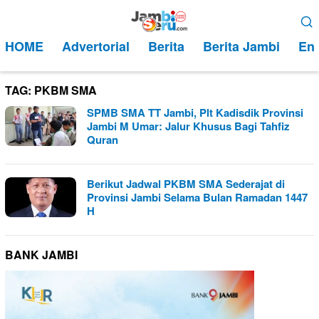
Loncat
Menu
ke
Mobile
HOME
Advertorial
Berita
Berita Jambi
Ent
konten
TAG:
PKBM SMA
SPMB SMA TT Jambi, Plt Kadisdik Provinsi
Jambi M Umar: Jalur Khusus Bagi Tahfiz
Quran
Berikut Jadwal PKBM SMA Sederajat di
Provinsi Jambi Selama Bulan Ramadan 1447
H
BANK JAMBI