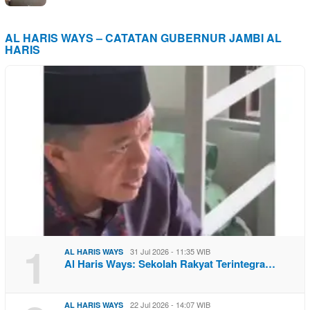
AL HARIS WAYS – CATATAN GUBERNUR JAMBI AL
HARIS
1
31 Jul 2026 - 11:35 WIB
AL HARIS WAYS
Al Haris Ways: Sekolah Rakyat Terintegra…
22 Jul 2026 - 14:07 WIB
AL HARIS WAYS