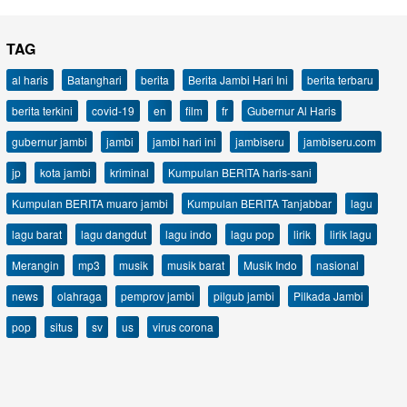
TAG
al haris
Batanghari
berita
Berita Jambi Hari Ini
berita terbaru
berita terkini
covid-19
en
film
fr
Gubernur Al Haris
gubernur jambi
jambi
jambi hari ini
jambiseru
jambiseru.com
jp
kota jambi
kriminal
Kumpulan BERITA haris-sani
Kumpulan BERITA muaro jambi
Kumpulan BERITA Tanjabbar
lagu
lagu barat
lagu dangdut
lagu indo
lagu pop
lirik
lirik lagu
Merangin
mp3
musik
musik barat
Musik Indo
nasional
news
olahraga
pemprov jambi
pilgub jambi
Pilkada Jambi
pop
situs
sv
us
virus corona