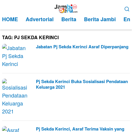
Loncat
Menu
ke
Mobile
HOME
Advertorial
Berita
Berita Jambi
Ent
konten
TAG:
PJ SEKDA KERINCI
Jabatan Pj Sekda Kerinci Asraf Diperpanjang
Pj Sekda Kerinci Buka Sosialisasi Pendataan
Keluarga 2021
Pj Sekda Kerinci, Asraf Terima Vaksin yang