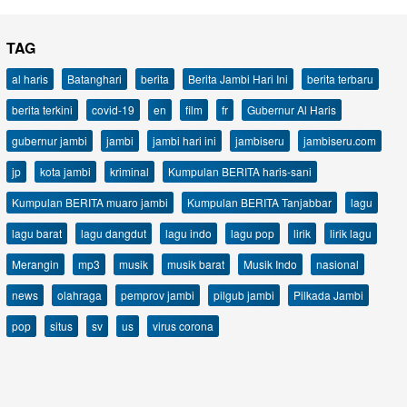
TAG
al haris
Batanghari
berita
Berita Jambi Hari Ini
berita terbaru
berita terkini
covid-19
en
film
fr
Gubernur Al Haris
gubernur jambi
jambi
jambi hari ini
jambiseru
jambiseru.com
jp
kota jambi
kriminal
Kumpulan BERITA haris-sani
Kumpulan BERITA muaro jambi
Kumpulan BERITA Tanjabbar
lagu
lagu barat
lagu dangdut
lagu indo
lagu pop
lirik
lirik lagu
Merangin
mp3
musik
musik barat
Musik Indo
nasional
news
olahraga
pemprov jambi
pilgub jambi
Pilkada Jambi
pop
situs
sv
us
virus corona