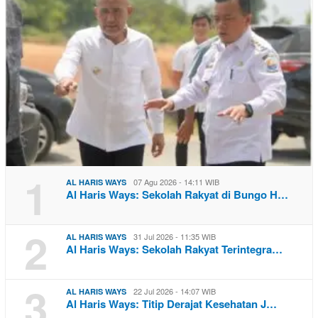
1
07 Agu 2026 - 14:11 WIB
AL HARIS WAYS
Al Haris Ways: Sekolah Rakyat di Bungo H…
2
31 Jul 2026 - 11:35 WIB
AL HARIS WAYS
Al Haris Ways: Sekolah Rakyat Terintegra…
3
22 Jul 2026 - 14:07 WIB
AL HARIS WAYS
Al Haris Ways: Titip Derajat Kesehatan J…