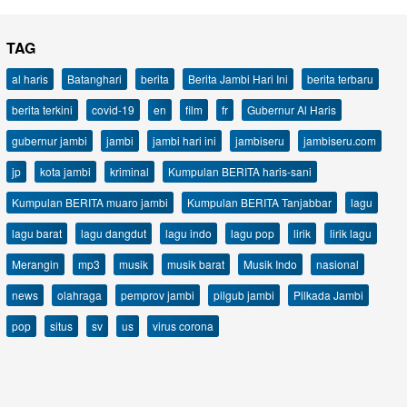
TAG
al haris
Batanghari
berita
Berita Jambi Hari Ini
berita terbaru
berita terkini
covid-19
en
film
fr
Gubernur Al Haris
gubernur jambi
jambi
jambi hari ini
jambiseru
jambiseru.com
jp
kota jambi
kriminal
Kumpulan BERITA haris-sani
Kumpulan BERITA muaro jambi
Kumpulan BERITA Tanjabbar
lagu
lagu barat
lagu dangdut
lagu indo
lagu pop
lirik
lirik lagu
Merangin
mp3
musik
musik barat
Musik Indo
nasional
news
olahraga
pemprov jambi
pilgub jambi
Pilkada Jambi
pop
situs
sv
us
virus corona