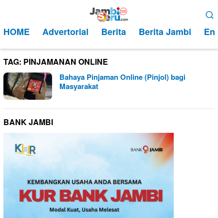
Loncat
Menu
ke
Mobile
HOME
Advertorial
Berita
Berita Jambi
Ent
konten
TAG:
PINJAMANAN ONLINE
Bahaya Pinjaman Online (Pinjol) bagi
Masyarakat
BANK JAMBI