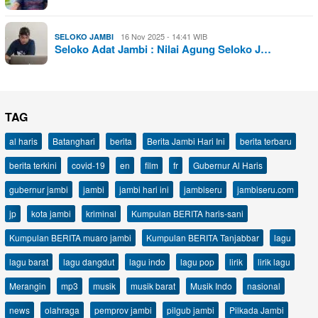
16 Nov 2025 - 14:41 WIB
SELOKO JAMBI
Seloko Adat Jambi : Nilai Agung Seloko J…
TAG
al haris
Batanghari
berita
Berita Jambi Hari Ini
berita terbaru
berita terkini
covid-19
en
film
fr
Gubernur Al Haris
gubernur jambi
jambi
jambi hari ini
jambiseru
jambiseru.com
jp
kota jambi
kriminal
Kumpulan BERITA haris-sani
Kumpulan BERITA muaro jambi
Kumpulan BERITA Tanjabbar
lagu
lagu barat
lagu dangdut
lagu indo
lagu pop
lirik
lirik lagu
Merangin
mp3
musik
musik barat
Musik Indo
nasional
news
olahraga
pemprov jambi
pilgub jambi
Pilkada Jambi