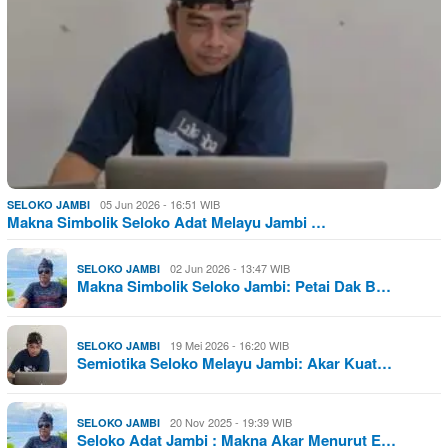
05 Jun 2026 - 16:51 WIB
SELOKO JAMBI
Makna Simbolik Seloko Adat Melayu Jambi …
02 Jun 2026 - 13:47 WIB
SELOKO JAMBI
Makna Simbolik Seloko Jambi: Petai Dak B…
19 Mei 2026 - 16:20 WIB
SELOKO JAMBI
Semiotika Seloko Melayu Jambi: Akar Kuat…
20 Nov 2025 - 19:39 WIB
SELOKO JAMBI
Seloko Adat Jambi : Makna Akar Menurut E…