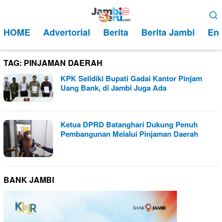
Loncat
Menu
ke
Mobile
HOME
Advertorial
Berita
Berita Jambi
Ent
konten
TAG:
PINJAMAN DAERAH
KPK Selidiki Bupati Gadai Kantor Pinjam
Uang Bank, di Jambi Juga Ada
Ketua DPRD Batanghari Dukung Penuh
Pembangunan Melalui Pinjaman Daerah
BANK JAMBI