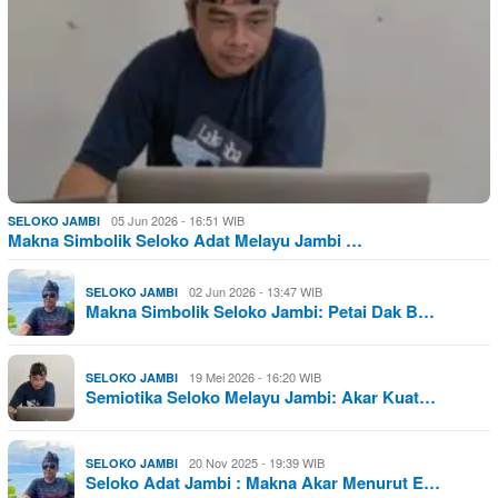
05 Jun 2026 - 16:51 WIB
SELOKO JAMBI
Makna Simbolik Seloko Adat Melayu Jambi …
02 Jun 2026 - 13:47 WIB
SELOKO JAMBI
Makna Simbolik Seloko Jambi: Petai Dak B…
19 Mei 2026 - 16:20 WIB
SELOKO JAMBI
Semiotika Seloko Melayu Jambi: Akar Kuat…
20 Nov 2025 - 19:39 WIB
SELOKO JAMBI
Seloko Adat Jambi : Makna Akar Menurut E…