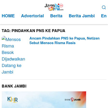
Loncat
Menu
ke
Mobile
HOME
Advertorial
Berita
Berita Jambi
Ent
konten
TAG:
PINDAHKAN PNS KE PAPUA
Ancam Pindahkan PNS ke Papua, Netizen
Sebut Mensos Risma Rasis
BANK JAMBI