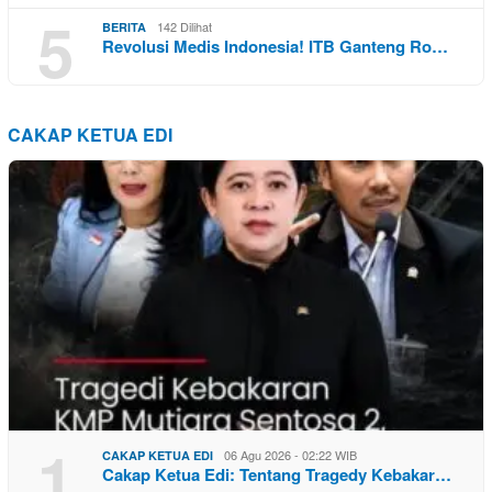
5
142 Dilihat
BERITA
Revolusi Medis Indonesia! ITB Ganteng Ro…
CAKAP KETUA EDI
1
06 Agu 2026 - 02:22 WIB
CAKAP KETUA EDI
Cakap Ketua Edi: Tentang Tragedy Kebakar…