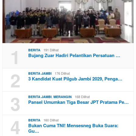
1
191 Dilihat
BERITA
Bujang Zuar Hadiri Pelantikan Persatuan …
2
176 Dilihat
BERITA JAMBI
3 Kandidat Kuat Pilgub Jambi 2029, Penga…
3
,
168 Dilihat
BERITA JAMBI
MERANGIN
Pansel Umumkan Tiga Besar JPT Pratama Pe…
4
160 Dilihat
BERITA
Bukan Cuma TNI! Mensesneg Buka Suara:
Gu…