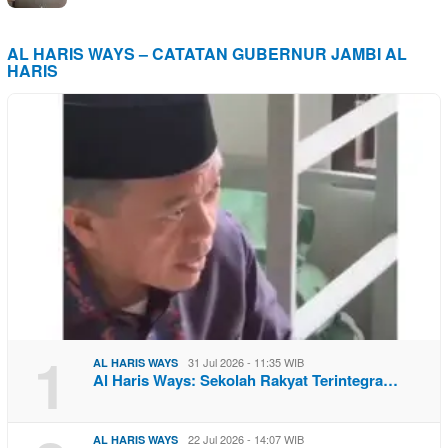
AL HARIS WAYS – CATATAN GUBERNUR JAMBI AL
HARIS
1
31 Jul 2026 - 11:35 WIB
AL HARIS WAYS
Al Haris Ways: Sekolah Rakyat Terintegra…
22 Jul 2026 - 14:07 WIB
AL HARIS WAYS