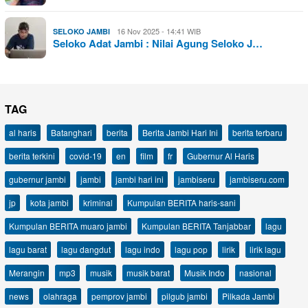
16 Nov 2025 - 14:41 WIB
SELOKO JAMBI
Seloko Adat Jambi : Nilai Agung Seloko J…
TAG
al haris
Batanghari
berita
Berita Jambi Hari Ini
berita terbaru
berita terkini
covid-19
en
film
fr
Gubernur Al Haris
gubernur jambi
jambi
jambi hari ini
jambiseru
jambiseru.com
jp
kota jambi
kriminal
Kumpulan BERITA haris-sani
Kumpulan BERITA muaro jambi
Kumpulan BERITA Tanjabbar
lagu
lagu barat
lagu dangdut
lagu indo
lagu pop
lirik
lirik lagu
Merangin
mp3
musik
musik barat
Musik Indo
nasional
news
olahraga
pemprov jambi
pilgub jambi
Pilkada Jambi