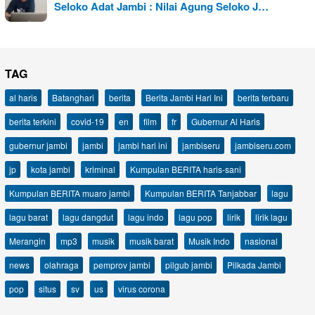
Seloko Adat Jambi : Nilai Agung Seloko J…
TAG
al haris
Batanghari
berita
Berita Jambi Hari Ini
berita terbaru
berita terkini
covid-19
en
film
fr
Gubernur Al Haris
gubernur jambi
jambi
jambi hari ini
jambiseru
jambiseru.com
jp
kota jambi
kriminal
Kumpulan BERITA haris-sani
Kumpulan BERITA muaro jambi
Kumpulan BERITA Tanjabbar
lagu
lagu barat
lagu dangdut
lagu indo
lagu pop
lirik
lirik lagu
Merangin
mp3
musik
musik barat
Musik Indo
nasional
news
olahraga
pemprov jambi
pilgub jambi
Pilkada Jambi
pop
situs
sv
us
virus corona