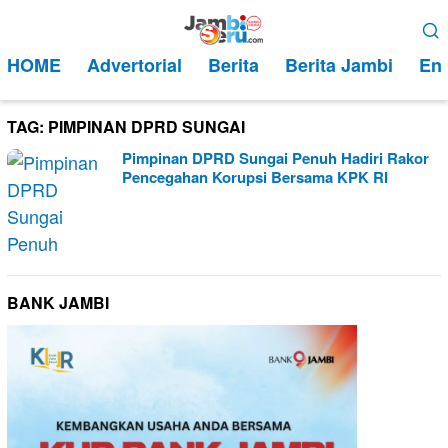
Loncat
Menu
ke
Mobile
HOME
Advertorial
Berita
Berita Jambi
Ent
konten
TAG:
PIMPINAN DPRD SUNGAI
Pimpinan DPRD Sungai Penuh Hadiri Rakor
Pencegahan Korupsi Bersama KPK RI
BANK JAMBI