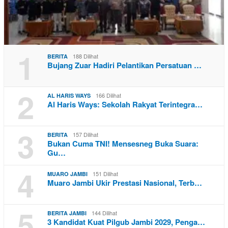
1
188 Dilihat
BERITA
Bujang Zuar Hadiri Pelantikan Persatuan …
2
166 Dilihat
AL HARIS WAYS
Al Haris Ways: Sekolah Rakyat Terintegra…
3
157 Dilihat
BERITA
Bukan Cuma TNI! Mensesneg Buka Suara:
Gu…
4
151 Dilihat
MUARO JAMBI
Muaro Jambi Ukir Prestasi Nasional, Terb…
5
144 Dilihat
BERITA JAMBI
3 Kandidat Kuat Pilgub Jambi 2029, Penga…