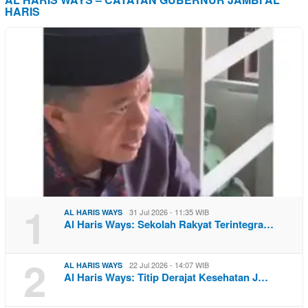
HARIS
1
31 Jul 2026 - 11:35 WIB
AL HARIS WAYS
Al Haris Ways: Sekolah Rakyat Terintegra…
2
22 Jul 2026 - 14:07 WIB
AL HARIS WAYS
Al Haris Ways: Titip Derajat Kesehatan J…