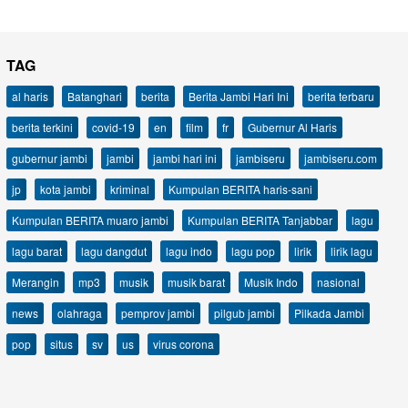
TAG
al haris
Batanghari
berita
Berita Jambi Hari Ini
berita terbaru
berita terkini
covid-19
en
film
fr
Gubernur Al Haris
gubernur jambi
jambi
jambi hari ini
jambiseru
jambiseru.com
jp
kota jambi
kriminal
Kumpulan BERITA haris-sani
Kumpulan BERITA muaro jambi
Kumpulan BERITA Tanjabbar
lagu
lagu barat
lagu dangdut
lagu indo
lagu pop
lirik
lirik lagu
Merangin
mp3
musik
musik barat
Musik Indo
nasional
news
olahraga
pemprov jambi
pilgub jambi
Pilkada Jambi
pop
situs
sv
us
virus corona