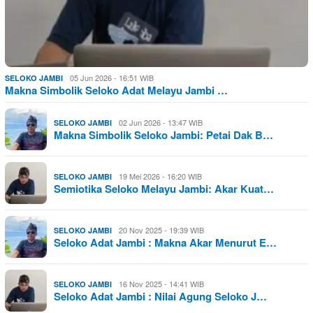
05 Jun 2026 - 16:51 WIB
SELOKO JAMBI
Makna Simbolik Seloko Adat Melayu Jambi …
02 Jun 2026 - 13:47 WIB
SELOKO JAMBI
Makna Simbolik Seloko Jambi: Petai Dak B…
19 Mei 2026 - 16:20 WIB
SELOKO JAMBI
Semiotika Seloko Melayu Jambi: Akar Kuat…
20 Nov 2025 - 19:39 WIB
SELOKO JAMBI
Seloko Adat Jambi : Makna Akar Menurut E…
16 Nov 2025 - 14:41 WIB
SELOKO JAMBI
Seloko Adat Jambi : Nilai Agung Seloko J…