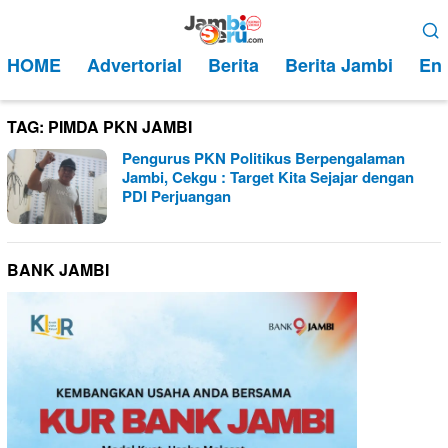
Loncat
Menu
ke
Mobile
HOME
Advertorial
Berita
Berita Jambi
Ent
konten
TAG:
PIMDA PKN JAMBI
Pengurus PKN Politikus Berpengalaman
Jambi, Cekgu : Target Kita Sejajar dengan
PDI Perjuangan
BANK JAMBI