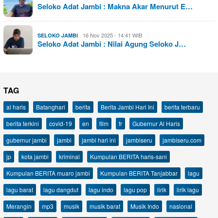
Seloko Adat Jambi : Makna Akar Menurut E…
16 Nov 2025 - 14:41 WIB
SELOKO JAMBI
Seloko Adat Jambi : Nilai Agung Seloko J…
TAG
al haris
Batanghari
berita
Berita Jambi Hari Ini
berita terbaru
berita terkini
covid-19
en
film
fr
Gubernur Al Haris
gubernur jambi
jambi
jambi hari ini
jambiseru
jambiseru.com
jp
kota jambi
kriminal
Kumpulan BERITA haris-sani
Kumpulan BERITA muaro jambi
Kumpulan BERITA Tanjabbar
lagu
lagu barat
lagu dangdut
lagu indo
lagu pop
lirik
lirik lagu
Merangin
mp3
musik
musik barat
Musik Indo
nasional