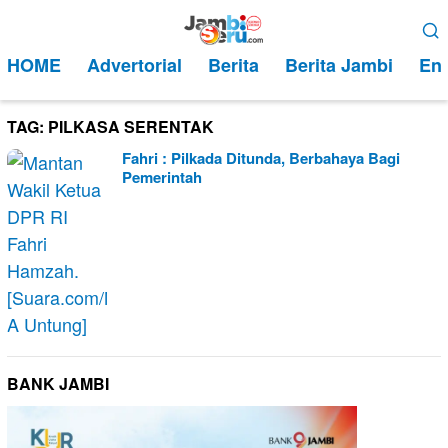
Loncat
Menu
ke
Mobile
HOME
Advertorial
Berita
Berita Jambi
Ent
konten
TAG:
PILKASA SERENTAK
Fahri : Pilkada Ditunda, Berbahaya Bagi
Pemerintah
BANK JAMBI